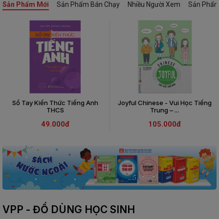
Sản Phẩm Mới
Sản Phẩm Bán Chạy
Nhiều Người Xem
Sản Phẩm
Sổ Tay Kiến Thức Tiếng Anh
Joyful Chinese - Vui Học Tiếng
THCS
Trung – ...
49.000đ
105.000đ
VPP - ĐỒ DÙNG HỌC SINH
3500 Từ Vựng TOEIC Siêu Đẳng
3500 Từ Vựng TOEIC Siêu Đẳng
Sổ Tay Kiến Thức Tiếng Anh
Sổ Tay Kiến Thức Tiếng Anh