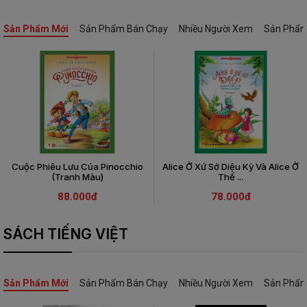
49.000đ
49.000đ
24.000đ
49.000đ
49.000đ
47.000đ
Sản Phẩm Mới
Sản Phẩm Bán Chạy
Nhiều Người Xem
Sản Phẩm
Cuộc Phiêu Lưu Của Pinocchio
Alice Ở Xứ Sở Diệu Kỳ Và Alice Ở
(Tranh Màu)
Thế ...
88.000đ
78.000đ
SÁCH TIẾNG VIỆT
Sản Phẩm Mới
Sản Phẩm Bán Chạy
Nhiều Người Xem
Sản Phẩm