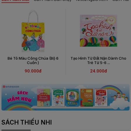
Bé Tô Màu Công Chúa (Bộ 6
Tạo Hình Từ Đất Nặn Dành Cho
Cuốn )
Trẻ Từ 5-6 ...
90.000đ
24.000đ
SÁCH THIẾU NHI
Làm Quen Với Môi Trường Xung
Being Polite - Giỏi Tiếng Anh -
Being Polite - Giỏi Tiếng Anh -
Being Polite - Giỏi Tiếng Anh -
Being Polite - Giỏi Tiếng Anh -
101 First Words: Numbers -
Quanh - ...
Vui Ứng ...
Vui Ứng ...
Shapes - ...
Vui Ứng ...
Vui Ứng ...