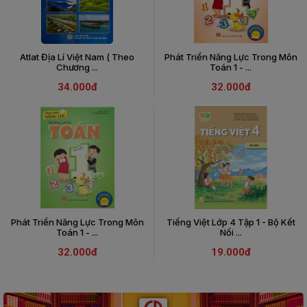
SÁCH
THIẾU
NHI
SÁCH
Atlat Địa Lí Việt Nam ( Theo
Phát Triển Năng Lực Trong Môn
Chương ...
Toán 1 - ...
TIẾNG
VIỆT
34.000đ
32.000đ
SÁCH
NGOẠI
NGỮ
VPP
-
ĐỒ
DÙNG
HỌC
Phát Triển Năng Lực Trong Môn
Tiếng Việt Lớp 4 Tập 1 - Bộ Kết
SINH
Toán 1 - ...
Nối ...
QUÀ
32.000đ
19.000đ
TẶNG
-
ĐỒ
CHƠI