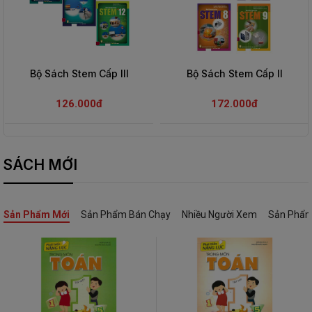
Bộ Sách Stem Cấp III
Bộ Sách Stem Cấp II
126.000đ
172.000đ
SÁCH MỚI
Sản Phẩm Mới
Sản Phẩm Bán Chạy
Nhiều Người Xem
Sản Phẩm