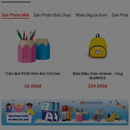
THCS
THCS
149.000đ
149.000đ
49.000đ
49.000đ
Sản Phẩm Mới
Sản Phẩm Bán Chạy
Nhiều Người Xem
Sản Phẩm
Cắm Bút 9145 Hình Bút Chì Deli
Balo Mẫu Giáo Animar - Dog
BLMN102
56.000đ
209.000đ