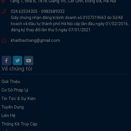
Tầng 1, nhà B, 187B Giảng Võ, Cát Linh, Đống Đa, Hà Nội
024.62534305 -
0982689332
Giấy chứng nhận đăng kí kinh doanh số 0107319663 do Sở Kế
hoach và Đầu tư thành phố Hà Nội cấp lần đầu ngày 01/02/2016,
đăng ký thay đổi lần thứ 5 ngày 07/01/2021
khaithachang@gmail.com
Về chúng tôi
Giới Thiệu
Cơ Sở Pháp Lý
Tin Tức & Sự Kiện
Tuyển Dụng
Liên Hệ
Thống Kê Truy Cập