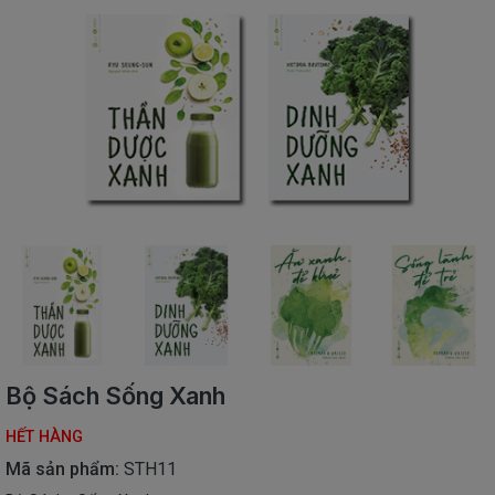
SÁCH
THIẾU
NHI
SÁCH
TIẾNG
VIỆT
SÁCH
NGOẠI
NGỮ
VPP
-
ĐỒ
DÙNG
HỌC
SINH
Bộ Sách Sống Xanh
QUÀ
TẶNG
HẾT HÀNG
-
ĐỒ
Mã sản phẩm:
STH11
CHƠI