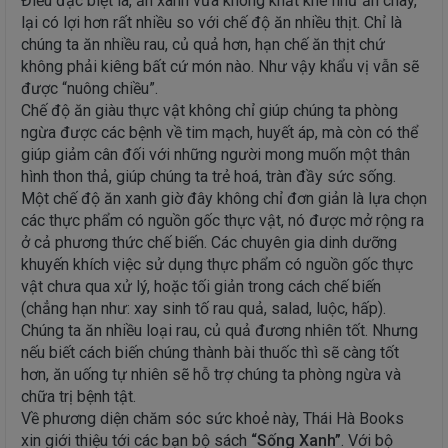
Điều đặc biệt là, ăn xanh vừa không khắt khe như ăn chay,
lại có lợi hơn rất nhiều so với chế độ ăn nhiều thịt. Chỉ là
chúng ta ăn nhiều rau, củ quả hơn, hạn chế ăn thịt chứ
không phải kiêng bất cứ món nào. Như vậy khẩu vị vẫn sẽ
được “nuông chiều”.
Chế độ ăn giàu thực vật không chỉ giúp chúng ta phòng
ngừa được các bệnh về tim mạch, huyết áp, mà còn có thể
giúp giảm cân đối với những người mong muốn một thân
hình thon thả, giúp chúng ta trẻ hoá, tràn đầy sức sống.
Một chế độ ăn xanh giờ đây không chỉ đơn giản là lựa chọn
các thực phẩm có nguồn gốc thực vật, nó được mở rộng ra
ở cả phương thức chế biến. Các chuyên gia dinh dưỡng
khuyến khích việc sử dụng thực phẩm có nguồn gốc thực
vật chưa qua xử lý, hoặc tối giản trong cách chế biến
(chẳng hạn như: xay sinh tố rau quả, salad, luộc, hấp).
Chúng ta ăn nhiều loại rau, củ quả đương nhiên tốt. Nhưng
nếu biết cách biến chúng thành bài thuốc thì sẽ càng tốt
hơn, ăn uống tự nhiên sẽ hỗ trợ chúng ta phòng ngừa và
chữa trị bệnh tật.
Về phương diện chăm sóc sức khoẻ này, Thái Hà Books
xin giới thiệu tới các bạn bộ sách
“Sống Xanh”
. Với bộ