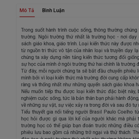
Mô Tả
Bình Luận
Trong suốt hành trình cuộc sống, thông thường chúng t
trường. Ngôi trường thứ nhất là trường học - nơi dạy 
sách giáo khoa, giáo trình. Loại kiến thức này được nh
từ nguồn tri thức vô tận của nhân loại và truyền dạy lạ
chúng ta xây dựng nền tảng kiến thức tương đối giống
sự học của mình ở ngôi trường thứ hai chính là trường đ
Từ đây, mỗi người chúng ta sẽ bắt đầu chuyến phiêu 
mình bởi vì loại kiến thức mà trường đời cung cấp khôn
ràng và thống nhất như những quyển sách giáo khoa ha
Nếu muốn tiếp thu được loại kiến thức đặc biệt này, 
nghiệm cuộc sống, tức là bản thân bạn phải hành độn
về những sự vật, sự việc xảy ra trong đời và sau đó tự r
Tiểu thuyết gia nổi tiếng người Brasil Paulo Coelho t
học hỏi được gì qua lời kể của người khác mà phải t
trường học có thể giúp bạn đoán trước những điều có
phiêu lưu bao gồm cả những trở ngại và thử thách. T