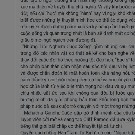
đào tạo ở ngôi trường thứ nhất này thường không tậ
xúc mà thiên về truyền thụ chữ nghĩa. Vì vậy khi bước ra
đời, nếu chỉ “học” mà không “hành” hay vì ngại khó kh
biết được những lý thuyết mình học có thể áp dụng vào
rèn luyện được những cảm xúc và kỹ năng cần thiết giúp
cuộc sống và quan trọng nhất là bạn sẽ đánh mất cơ hộ
giấu ở mọi ngõ ngách trên đường đi.
“Những Trải Nghiệm Cuộc Sống” gồm những câu chu
trong đó các nhân vật có thật sẽ kể cho bạn nghe về
thay đổi cuộc đời họ theo hướng tốt đẹp hơn. “Bác sĩ 
cho phép bản thân cảm nhận sâu sắc nỗi đau vì bị liệ
và được chẩn đoán là mất hoàn toàn khả năng nói, r
cách thần kỳ các chức năng trên cơ thể và nói chuyện đư
học chữa lành từ việc biết trân trọng nỗi đau và sự m
chịu nhiều uất ức sau khi chồng qua đời, bị tước qu
hương mình đã giải phóng bản thân khỏi lòng hận thù
pháp nước bà sau cuộc trò chuyện với một trong những 
- Mahatma Gandhi. Cuộc gặp gỡ định mệnh của cậu b
luyện viên cởi mở và sáng tạo Cliff Ramos đã đưa Kyle
tiếng thế giới bất chấp cơ thể khuyết tật cả tứ chi.
Quyển sách tiếng Hán “Tam Tự Kinh” có câu: “Ngọc bất 