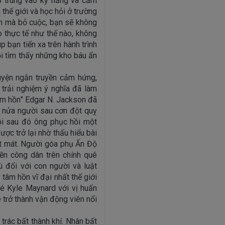
p trung vào kỹ năng và cảm
 thế giới và học hỏi ở trường
ăn mà bỏ cuộc, bạn sẽ không
 thực tế như thế nào, không
 bạn tiến xa trên hành trình
i tìm thấy những kho báu ẩn
yện ngắn truyền cảm hứng,
 trải nghiệm ý nghĩa đã làm
tâm hồn” Edgar N. Jackson đã
t nửa người sau cơn đột quỵ
ồi sau đó ông phục hồi một
ợc trở lại nhờ thấu hiểu bài
ất mát. Người góa phụ Ấn Độ
yền công dân trên chính quê
 đối với con người và luật
tâm hồn vĩ đại nhất thế giới
é Kyle Maynard với vị huấn
 trở thành vận động viên nổi
trác bất thành khí. Nhân bất