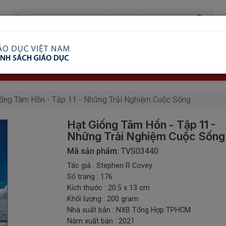
ã Xem
Ship COD Trên Toàn Quốc
Giao Hàng Từ 3 
8.738.2030: 0982689332
iống Tâm Hồn - Tập 11 - Những Trải Nghiệm Cuộc Sống
Hạt Giống Tâm Hồn - Tập 11 -
Những Trải Nghiệm Cuộc Sống
Mã sản phẩm:
TVS03440
Tác giả : Stephen R Covey
Số trang : 176
Kích thước : 20.5 x 13 cm
Khối lượng : 200 gram
Nhà xuất bản : NXB Tổng Hợp TPHCM
Năm xuất bản : 2021