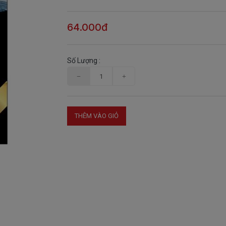
64.000đ
Số Lượng :
THÊM VÀO GIỎ