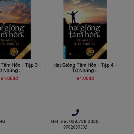
 Tâm Hồn - Tập 3 -
Hạt Giống Tâm Hồn - Tập 4 -
H
ừ Những ...
Từ Những ...
64.000đ
64.000đ
ÀNG
Hotline : 038.738.2030:
0982689332