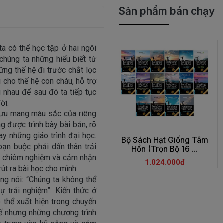
Sản phẩm bán chạy
a có thể học tập ở hai ngôi
chúng ta những hiểu biết từ
ững thế hệ đi trước chắt lọc
i cho thế hệ con cháu, hỗ trợ
 nhau để sau đó ta tiếp tục
ời.
lưu mang màu sắc của riêng
g được trình bày bài bản, rõ
y những giáo trình đại học.
Bộ Sách Hạt Giống Tâm
bạn buộc phải dấn thân trải
Hồn (Trọn Bộ 16 ...
g, chiêm nghiệm và cảm nhận
1.024.000đ
út ra bài học cho mình.
ừng nói: “Chúng ta không thể
ự trải nghiệm”. Kiến thức ở
 thể xuất hiện trong chuyến
hế nhưng những chương trình