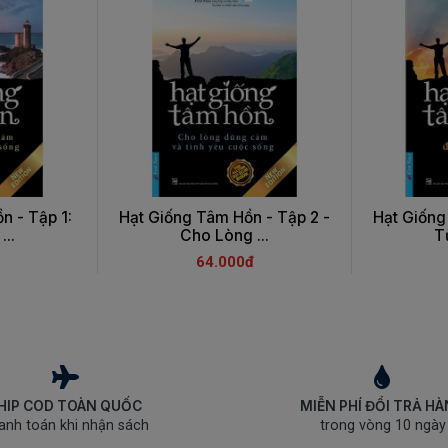
n - Tập 1:
Hạt Giống Tâm Hồn - Tập 2 -
Hạt Giống
...
Cho Lòng ...
T
64.000đ
HIP COD TOÀN QUỐC
MIỄN PHÍ ĐỔI TRẢ H
anh toán khi nhận sách
trong vòng 10 ngày