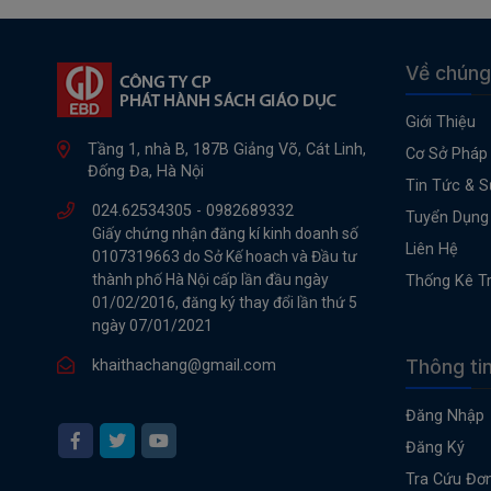
Về chúng
Giới Thiệu
Tầng 1, nhà B, 187B Giảng Võ, Cát Linh,
Cơ Sở Pháp 
Đống Đa, Hà Nội
Tin Tức & S
024.62534305 -
0982689332
Tuyển Dụng
Giấy chứng nhận đăng kí kinh doanh số
Liên Hệ
0107319663 do Sở Kế hoach và Đầu tư
thành phố Hà Nội cấp lần đầu ngày
Thống Kê T
01/02/2016, đăng ký thay đổi lần thứ 5
ngày 07/01/2021
Thông ti
khaithachang@gmail.com
Đăng Nhập
Đăng Ký
Tra Cứu Đơ