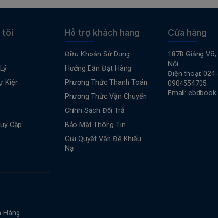
 tôi
Hỗ trợ khách hàng
Cửa hàng
Điều Khoản Sử Dụng
187B Giảng Võ,
Nội
Lý
Hướng Dẫn Đặt Hàng
Điện thoại: 024
ự Kiện
Phương Thức Thanh Toán
0904554705
Email: ebdbook
Phương Thức Vận Chuyển
Chính Sách Đổi Trả
ruy Cập
Bảo Mật Thông Tin
Giải Quyết Vấn Đề Khiếu
Nại
n
n Hàng