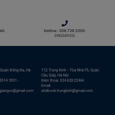
ÀNG
Hotline : 038.738.2030:
0982689332
 Quận Đống Đa, Hà
112 Trung Kính - Tòa Nhà F5, Quận
Cầu Giấy, Hà Nội
 3514 3931 -
Điện thoại: 024.628.22466
Email:
.giangvo@gmail.com
ebdbook.trungkinh@gmail.com