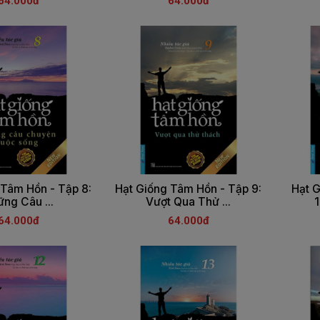
64.000đ
64.000đ
 Tâm Hồn - Tập 8:
Hạt Giống Tâm Hồn - Tập 9:
Hạt 
ng Câu ...
Vượt Qua Thử ...
1
64.000đ
64.000đ