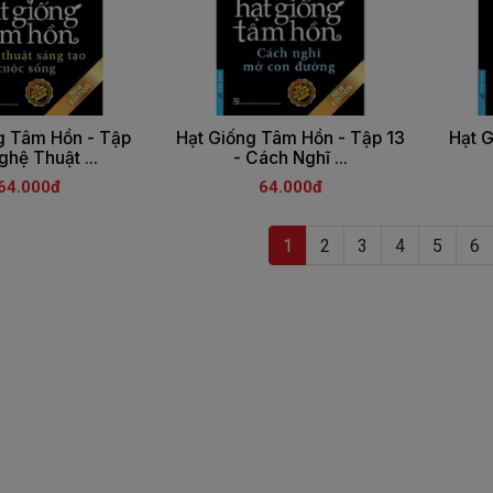
g Tâm Hồn - Tập
Hạt Giống Tâm Hồn - Tập 13
Hạt 
ghệ Thuật ...
- Cách Nghĩ ...
64.000đ
64.000đ
(current)
1
2
3
4
5
6