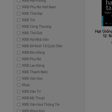
NXB Hải Phòng
NXB Phụ Nữ Việt Nam
NXB Thời Đại
NXB Trẻ
NXB Công Thương
Hạt Giốn
NXB Thế Giới
12: N
NXB Hội Nhà Văn
NXB ĐH Kinh Tế Quốc Dân
NXB Kim Đồng
NXB Phụ Nữ
NXB Lao Động
NXB Thanh Niên
NXB Văn Học
Khác
NXB Dân Trí
NXB Mỹ Thuật
NXB Văn Hoá Thông Tin
NXB Hồng Đức