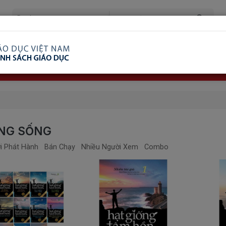
ã Xem
Ship COD Trên Toàn Quốc
Giao Hàng Từ 3 
8.738.2030: 0982689332
NG SỐNG
i Phát Hành
Bán Chạy
Nhiều Người Xem
Combo