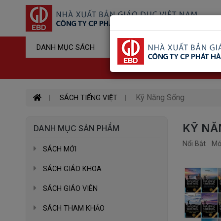
Sản Phẩm Đ
DANH MỤC SÁCH
Hotline : 03
Kỹ Năng Sống
SÁCH TIẾNG VIỆT
KỸ NĂ
DANH MỤC SẢN PHẨM
Nổi Bật
Mớ
SÁCH MỚI
SÁCH GIÁO KHOA
SÁCH GIÁO VIÊN
SÁCH THAM KHẢO