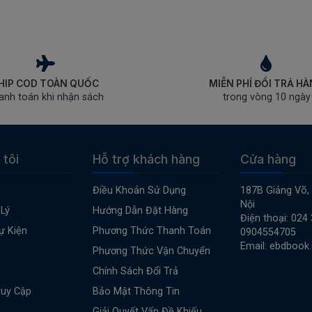
HIP COD TOÀN QUỐC
MIỄN PHÍ ĐỔI TRẢ H
anh toán khi nhận sách
trong vòng 10 ngày
 tôi
Hỗ trợ khách hàng
Cửa hàng
Điều Khoản Sử Dụng
187B Giảng Võ,
Nội
Lý
Hướng Dẫn Đặt Hàng
Điện thoại: 024
ự Kiện
Phương Thức Thanh Toán
0904554705
Email: ebdbook
Phương Thức Vận Chuyển
Chính Sách Đổi Trả
ruy Cập
Bảo Mật Thông Tin
Giải Quyết Vấn Đề Khiếu