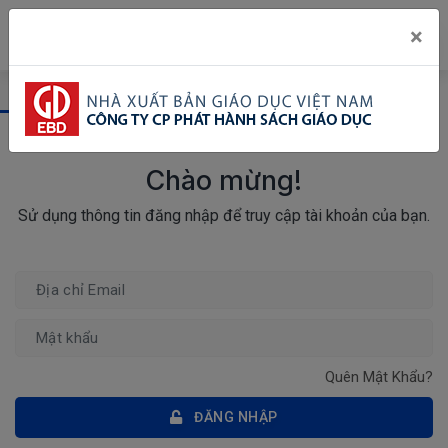
×
ĐĂNG NHẬP
ĐĂNG KÝ
Chào mừng!
Sử dụng thông tin đăng nhập để truy cập tài khoản của bạn.
Quên Mật Khẩu?
ĐĂNG NHẬP