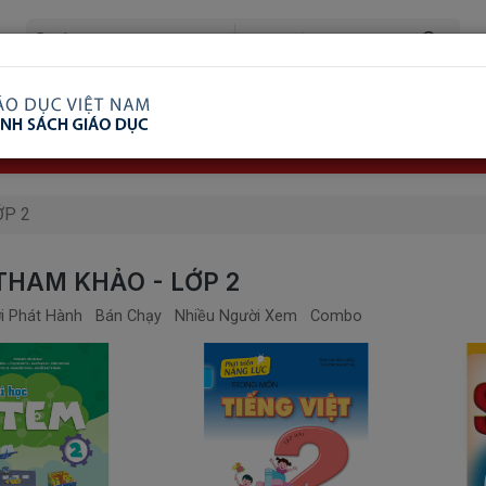
ã Xem
Ship COD Trên Toàn Quốc
Giao Hàng Từ 3 
8.738.2030: 0982689332
ỚP 2
THAM KHẢO - LỚP 2
i Phát Hành
Bán Chạy
Nhiều Người Xem
Combo