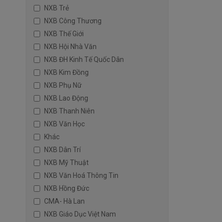
NXB Trẻ
NXB Công Thương
NXB Thế Giới
NXB Hội Nhà Văn
NXB ĐH Kinh Tế Quốc Dân
NXB Kim Đồng
NXB Phụ Nữ
NXB Lao Động
NXB Thanh Niên
NXB Văn Học
Khác
NXB Dân Trí
NXB Mỹ Thuật
NXB Văn Hoá Thông Tin
NXB Hồng Đức
CMA- Hà Lan
NXB Giáo Dục Việt Nam