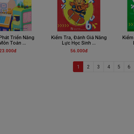
Phát Triển Năng
Kiểm Tra, Đánh Giá Năng
Kiểm
Môn Toán ...
Lực Học Sinh ...
23.000đ
56.000đ
(current)
1
2
3
4
5
6