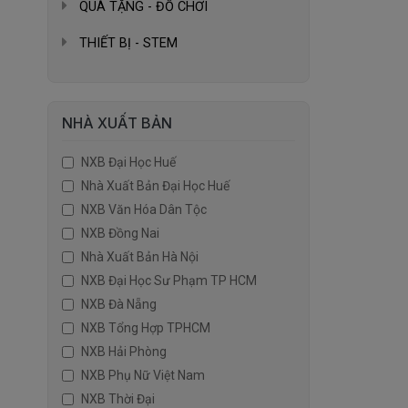
QUÀ TẶNG - ĐỒ CHƠI
THIẾT BỊ - STEM
NHÀ XUẤT BẢN
NXB Đại Học Huế
Nhà Xuất Bản Đại Học Huế
NXB Văn Hóa Dân Tộc
NXB Đồng Nai
Nhà Xuất Bản Hà Nội
NXB Đại Học Sư Phạm TP HCM
NXB Đà Nẵng
NXB Tổng Hợp TPHCM
NXB Hải Phòng
NXB Phụ Nữ Việt Nam
NXB Thời Đại