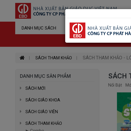
Sản Phẩm Đ
DANH MỤC SÁCH
Hotline : 03
SÁCH THAM KHẢO - L
SÁCH THAM KHẢO
SÁCH 
DANH MỤC SẢN PHẨM
Nổi Bật
Mớ
SÁCH MỚI
SÁCH GIÁO KHOA
SÁCH GIÁO VIÊN
SÁCH THAM KHẢO
▶ Combo