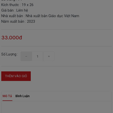
Kích thước : 19 x 26
THIẾT
Giá bán : Liên hệ
BỊ
Nhà xuất bản : Nhà xuất bản Giáo dục Việt Nam
-
Năm xuất bản : 2023
STEM
33.000đ
Số Lượng :
THÊM VÀO GIỎ
Mô Tả
Bình Luận