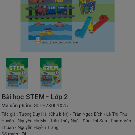
SÁCH
THIẾU
NHI
SÁCH
TIẾNG
VIỆT
SÁCH
NGOẠI
NGỮ
VPP
-
ĐỒ
DÙNG
HỌC
Bài học STEM - Lớp 2
SINH
Mã sản phẩm:
G0LH2K001X25
QUÀ
Tác giả : Tưởng Duy Hải (Chủ biên) - Trần Ngọc Bích - Lê Thị Thu
TẶNG
Huyền - Nguyễn Hà My - Trần Thúy Ngà - Đào Thị Sen - Phạm Văn
-
ĐỒ
Thuận - Nguyễn Huyền Trang
CHƠI
Số trang : 74