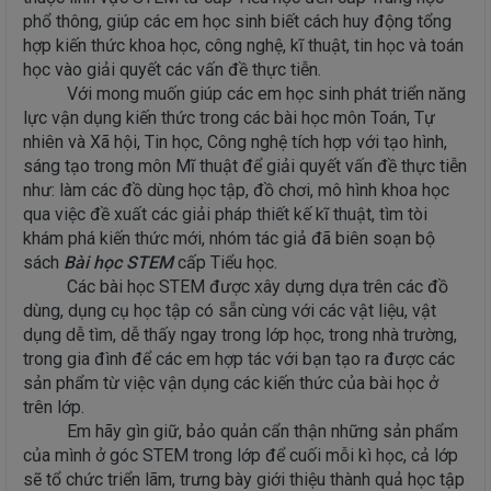
phổ thông, giúp các em học sinh biết cách huy động tổng
hợp kiến thức khoa học, công nghệ, kĩ thuật, tin học và toán
học vào giải quyết các vấn đề thực tiễn.
Với mong muốn giúp các em học sinh phát triển năng
lực vận dụng kiến thức trong các bài học môn Toán, Tự
nhiên và Xã hội, Tin học, Công nghệ tích hợp với tạo hình,
sáng tạo trong môn Mĩ thuật để giải quyết vấn đề thực tiễn
như: làm các đồ dùng học tập, đồ chơi, mô hình khoa học
qua việc đề xuất các giải pháp thiết kế kĩ thuật, tìm tòi
khám phá kiến thức mới, nhóm tác giả đã biên soạn bộ
sách
Bài học STEM
cấp Tiểu học.
Các bài học STEM được xây dựng dựa trên các đồ
dùng, dụng cụ học tập có sẵn cùng với các vật liệu, vật
dụng dễ tìm, dễ thấy ngay trong lớp học, trong nhà trường,
trong gia đình để các em hợp tác với bạn tạo ra được các
sản phẩm từ việc vận dụng các kiến thức của bài học ở
trên lớp.
Em hãy gìn giữ, bảo quản cẩn thận những sản phẩm
của mình ở góc STEM trong lớp để cuối mỗi kì học, cả lớp
sẽ tổ chức triển lãm, trưng bày giới thiệu thành quả học tập