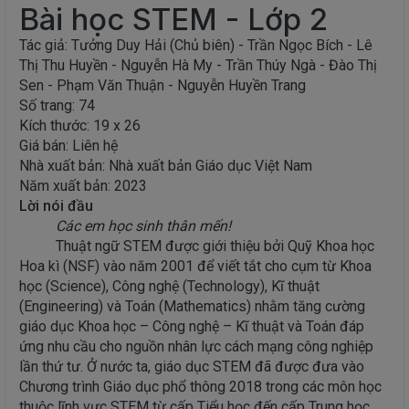
Bài học STEM - Lớp 2
Tác giả: Tưởng Duy Hải (Chủ biên) - Trần Ngọc Bích - Lê
Thị Thu Huyền - Nguyễn Hà My - Trần Thúy Ngà - Đào Thị
Sen - Phạm Văn Thuận - Nguyễn Huyền Trang
Số trang: 74
Kích thước: 19 x 26
Giá bán: Liên hệ
Nhà xuất bản: Nhà xuất bản Giáo dục Việt Nam
Năm xuất bản: 2023
Lời nói đầu
Các em học sinh thân mến!
Thuật ngữ STEM được giới thiệu bởi Quỹ Khoa học
Hoa kì (NSF) vào năm 2001 để viết tắt cho cụm từ Khoa
học (Science), Công nghệ (Technology), Kĩ thuật
(Engineering) và Toán (Mathematics) nhằm tăng cường
giáo dục Khoa học – Công nghệ – Kĩ thuật và Toán đáp
ứng nhu cầu cho nguồn nhân lực cách mạng công nghiệp
lần thứ tư. Ở nước ta, giáo dục STEM đã được đưa vào
Chương trình Giáo dục phổ thông 2018 trong các môn học
thuộc lĩnh vực STEM từ cấp Tiểu học đến cấp Trung học