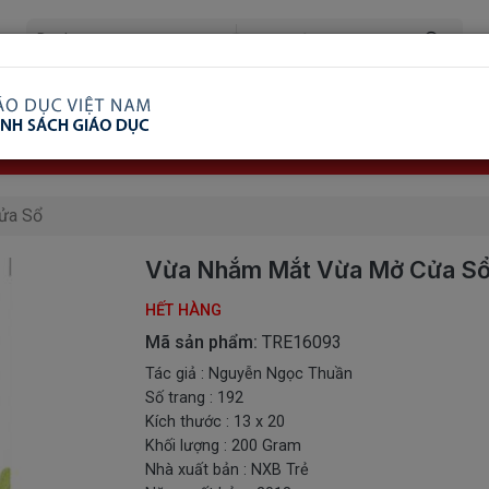
ã Xem
Ship COD Trên Toàn Quốc
Giao Hàng Từ 3 
8.738.2030: 0982689332
ửa Sổ
Vừa Nhắm Mắt Vừa Mở Cửa S
HẾT HÀNG
Mã sản phẩm:
TRE16093
Tác giả : Nguyễn Ngọc Thuần
Số trang : 192
Kích thước : 13 x 20
Khối lượng : 200 Gram
Nhà xuất bản : NXB Trẻ