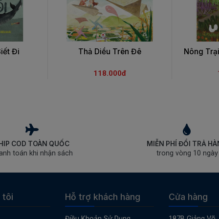
iết Đi
Thả Diều Trên Đê
Nông Trạ
118.000đ
HIP COD TOÀN QUỐC
MIỄN PHÍ ĐỔI TRẢ H
anh toán khi nhận sách
trong vòng 10 ngày
 tôi
Hỗ trợ khách hàng
Cửa hàng
Điều Khoản Sử Dụng
187B Giảng Võ,