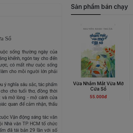
Sản phẩm bán chạy
a Sổ
uộc sống thường ngày của
răng khểnh, ngón tay cho đến
được, có mất như cuộc sống
 làm cho mỗi người lớn phải
Vừa Nhắm Mắt Vừa Mở
ều ý nghĩa sâu sắc, tác phẩm
Cửa Sổ
cho cho tuổi thơ, đồng thời
55.000đ
t và mở lòng - mở cánh cửa
giác quan để cảm nhận, thấu
uộc Vận động sáng tác văn
ội Nhà văn TP. HCM tổ chức
ẩm đã tái bản 29 lần với số