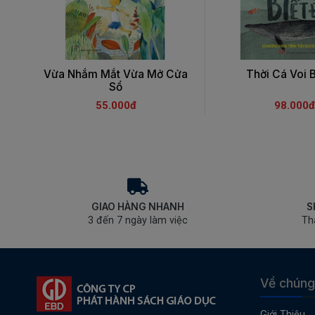
Vừa Nhắm Mắt Vừa Mở Cửa
Thời Cá Voi B
Sổ
55.000đ
98.000đ
GIAO HÀNG NHANH
S
3 đến 7 ngày làm việc
Th
Về chúng
Giới Thiệu