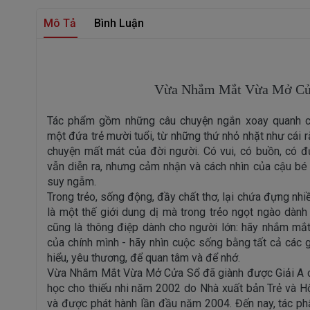
Mô Tả
Bình Luận
Vừa Nhắm Mắt Vừa Mở Cử
Tác phẩm gồm những câu chuyện ngắn xoay quanh c
một đứa trẻ mười tuổi, từ những thứ nhỏ nhặt như cái 
chuyện mất mát của đời người. Có vui, có buồn, có 
vẫn diễn ra, nhưng cảm nhận và cách nhìn của cậu bé
suy ngẫm.
Trong trẻo, sống động, đầy chất thơ, lại chứa đựng nhi
là một thế giới dung dị mà trong trẻo ngọt ngào dành 
cũng là thông điệp dành cho người lớn: hãy nhắm mắ
của chính mình - hãy nhìn cuộc sống bằng tất cả các 
hiểu, yêu thương, để quan tâm và để nhớ.
Vừa Nhắm Mắt Vừa Mở Cửa Sổ đã giành được Giải A c
học cho thiếu nhi năm 2002 do Nhà xuất bản Trẻ và H
và được phát hành lần đầu năm 2004. Đến nay, tác ph