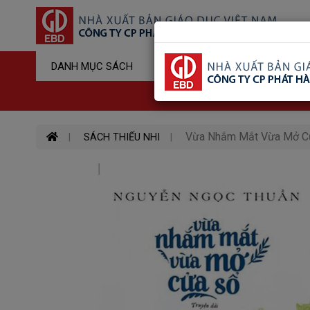
Sản Phẩm Đ
DANH MỤC SÁCH
Hotline : 03
Vừa Nhắm Mắt Vừa Mở C
SÁCH THIẾU NHI