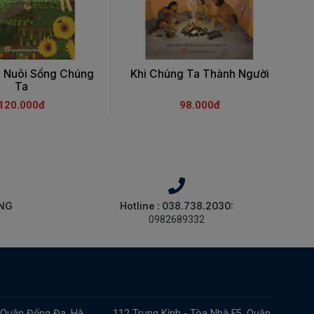
i Nuôi Sống Chúng
Khi Chúng Ta Thành Người
Ô
Ta
120.000đ
98.000đ
ÀNG
Hotline : 038.738.2030:
0982689332
 Quận Đống Đa, Hà
112 Trung Kính - Tòa Nhà F5, Quận