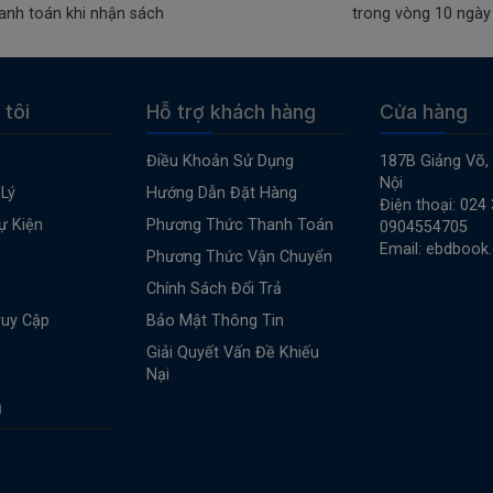
anh toán khi nhận sách
trong vòng 10 ngày
 tôi
Hỗ trợ khách hàng
Cửa hàng
Điều Khoản Sử Dụng
187B Giảng Võ,
Nội
Lý
Hướng Dẫn Đặt Hàng
Điện thoại: 024
ự Kiện
Phương Thức Thanh Toán
0904554705
Email: ebdbook
Phương Thức Vận Chuyển
Chính Sách Đổi Trả
ruy Cập
Bảo Mật Thông Tin
Giải Quyết Vấn Đề Khiếu
Nại
n