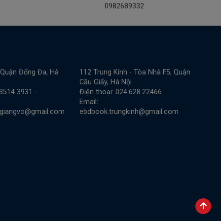
0982689332
 Quận Đống Đa, Hà
112 Trung Kính - Tòa Nhà F5, Quận
Cầu Giấy, Hà Nội
 3514 3931 -
Điện thoại: 024.628.22466
Email:
.giangvo@gmail.com
ebdbook.trungkinh@gmail.com