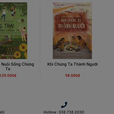
i Nuôi Sống Chúng
Khi Chúng Ta Thành Người
Ô
Ta
120.000đ
98.000đ
ÀNG
Hotline : 038.738.2030: