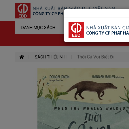
Sản Phẩm Đ
DANH MỤC SÁCH
Hotline : 03
Thời Cá Voi Biết Đi
SÁCH THIẾU NHI