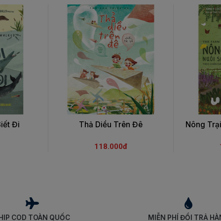
iết Đi
Thả Diều Trên Đê
Nông Trạ
118.000đ
HIP COD TOÀN QUỐC
MIỄN PHÍ ĐỔI TRẢ H