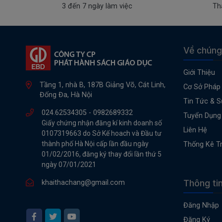
3 đến 7 ngày làm việc
Th
Về chúng
Giới Thiệu
Tầng 1, nhà B, 187B Giảng Võ, Cát Linh,
Cơ Sở Pháp 
Đống Đa, Hà Nội
Tin Tức & S
024.62534305 -
0982689332
Tuyển Dụng
Giấy chứng nhận đăng kí kinh doanh số
Liên Hệ
0107319663 do Sở Kế hoach và Đầu tư
thành phố Hà Nội cấp lần đầu ngày
Thống Kê T
01/02/2016, đăng ký thay đổi lần thứ 5
ngày 07/01/2021
Thông ti
khaithachang@gmail.com
Đăng Nhập
Đăng Ký