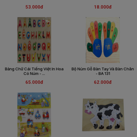
SÁCH
53.000đ
18.000đ
THIẾU
NHI
SÁCH
TIẾNG
VIỆT
SÁCH
NGOẠI
NGỮ
Bảng Chữ Cái Tiếng Việt In Hoa
Bộ Núm Gỗ Bàn Tay Và Bàn Chân
VPP
Có Núm - ...
- BA 131
-
ĐỒ
65.000đ
62.000đ
DÙNG
HỌC
SINH
QUÀ
TẶNG
-
ĐỒ
CHƠI