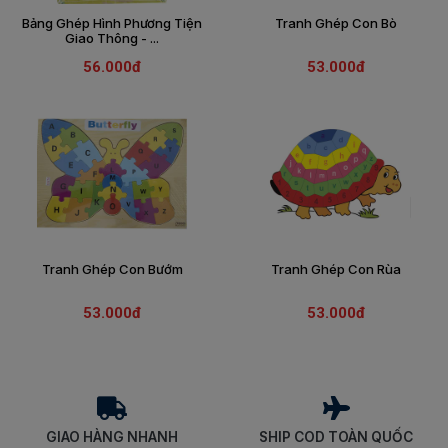
Bảng Ghép Hình Phương Tiện
Tranh Ghép Con Bò
THIẾT
Giao Thông - ...
BỊ
56.000đ
53.000đ
-
STEM
Tranh Ghép Con Bướm
Tranh Ghép Con Rùa
53.000đ
53.000đ
GIAO HÀNG NHANH
SHIP COD TOÀN QUỐC