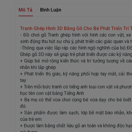
Mô Tả
Bình Luận
Tranh Ghép Hình 3D Bằng Gỗ Cho Bé Phát Triển Trí 
- Đồ chơi gỗ Tranh ghép hình với hình các con vật, x
sinh động thu hút sự chú ý, phát triển các giác quan và 
-Thông qua việc lắp ráp các hình ngộ nghĩnh của bộ Đồ
Ghép gỗ 3D này sẽ giúp trẻ phát triển được các kỹ năn
+ Giúp bé mở rộng kiến thức và trí tưởng tượng về các 
nhẫn khi lắp ghép
+ Phát triển thị giác, kỹ năng phối hợp tay mắt, cải t
tay
+ Trên mỗi bức tranh có tiếng anh loại con vật và phươn
học tên con vật bằng Tiếng Anh
+ Ba mẹ có thể vừa chơi cùng bé vừa dạy cho bé biết 
đó.
+ Sản phẩm được làm sạch, lớp bề mặt bào nhẵn, kh
của trẻ em.
+ Được làm bằng chất liệu gỗ an toàn và không độc hại