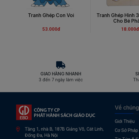
Tranh Ghép Con Voi
Tranh Ghép Hình 
Cho Bé Phát
53.000đ
18.000đ
GIAO HÀNG NHANH
S
3 đến 7 ngày làm việc
Th
Về chúng
Giới Thiệu
Tầng 1, nhà B, 187B Giảng Võ, Cát Linh,
Cơ Sở Pháp 
Đống Đa, Hà Nội