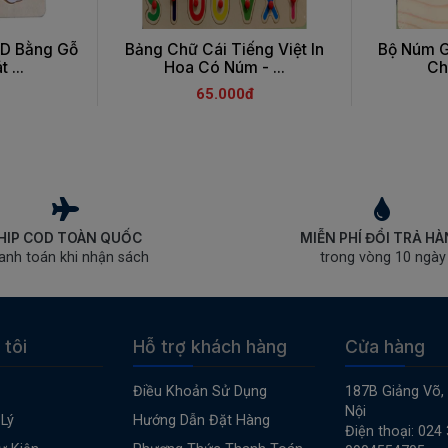
3D Bằng Gỗ
Bảng Chữ Cái Tiếng Việt In
Bộ Núm G
 ...
Hoa Có Núm - ...
Ch
65.000đ
HIP COD TOÀN QUỐC
MIỄN PHÍ ĐỔI TRẢ H
anh toán khi nhận sách
trong vòng 10 ngày
 tôi
Hỗ trợ khách hàng
Cửa hàng
Điều Khoản Sử Dụng
187B Giảng Võ,
Nội
Lý
Hướng Dẫn Đặt Hàng
Điện thoại: 024