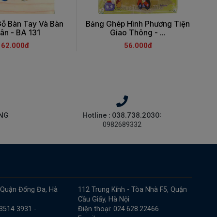
ỗ Bàn Tay Và Bàn
Bảng Ghép Hình Phương Tiện
ân - BA 131
Giao Thông - ...
62.000đ
56.000đ
ÀNG
Hotline : 038.738.2030:
0982689332
 Quận Đống Đa, Hà
112 Trung Kính - Tòa Nhà F5, Quận
Cầu Giấy, Hà Nội
 3514 3931 -
Điện thoại: 024.628.22466