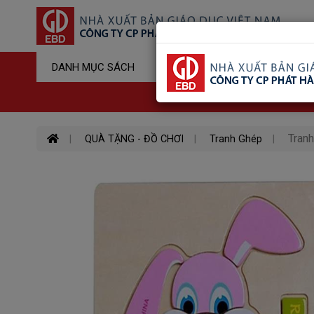
Sản Phẩm Đ
DANH MỤC SÁCH
Hotline : 03
Tranh
QUÀ TẶNG - ĐỒ CHƠI
Tranh Ghép