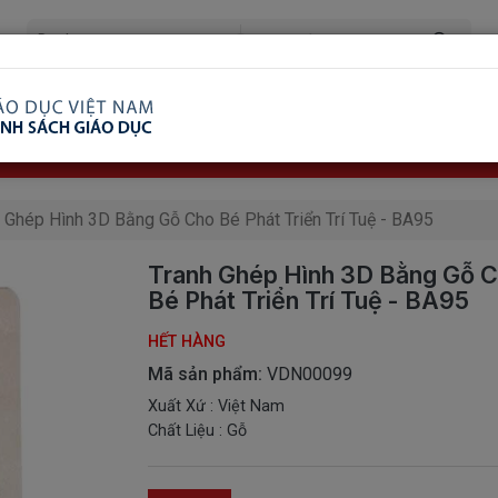
ã Xem
Ship COD Trên Toàn Quốc
Giao Hàng Từ 3 
8.738.2030: 0982689332
 Ghép Hình 3D Bằng Gỗ Cho Bé Phát Triển Trí Tuệ - BA95
Tranh Ghép Hình 3D Bằng Gỗ 
Bé Phát Triển Trí Tuệ - BA95
HẾT HÀNG
Mã sản phẩm:
VDN00099
Xuất Xứ : Việt Nam
Chất Liệu : Gỗ