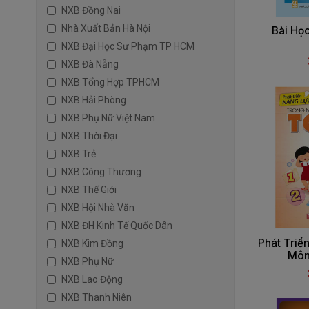
NXB Đồng Nai
Nhà Xuất Bản Hà Nội
Bài Họ
NXB Đại Học Sư Phạm TP HCM
NXB Đà Nẵng
NXB Tổng Hợp TPHCM
NXB Hải Phòng
NXB Phụ Nữ Việt Nam
NXB Thời Đại
NXB Trẻ
NXB Công Thương
NXB Thế Giới
NXB Hội Nhà Văn
NXB ĐH Kinh Tế Quốc Dân
Phát Triể
NXB Kim Đồng
Môn 
NXB Phụ Nữ
NXB Lao Động
NXB Thanh Niên