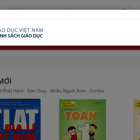
ã Xem
Ship COD Trên Toàn Quốc
Giao Hàng Từ 3 
8.738.2030: 0982689332
MỚI
i Phát Hành
Bán Chạy
Nhiều Người Xem
Combo