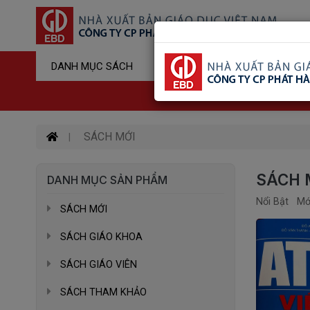
Sản Phẩm Đ
DANH MỤC SÁCH
Hotline : 03
SÁCH MỚI
SÁCH 
DANH MỤC SẢN PHẨM
Nổi Bật
Mớ
SÁCH MỚI
SÁCH GIÁO KHOA
SÁCH GIÁO VIÊN
SÁCH THAM KHẢO