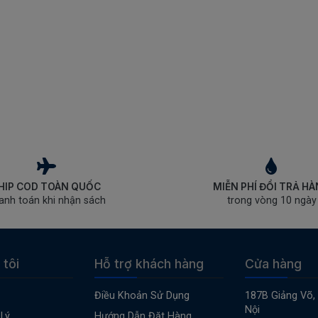
HIP COD TOÀN QUỐC
MIỄN PHÍ ĐỔI TRẢ H
anh toán khi nhận sách
trong vòng 10 ngày
 tôi
Hỗ trợ khách hàng
Cửa hàng
Điều Khoản Sử Dụng
187B Giảng Võ,
Nội
Lý
Hướng Dẫn Đặt Hàng