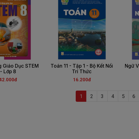
g Giáo Dục STEM
Toán 11 - Tập 1 - Bộ Kết Nối
Ngữ Vă
- Lớp 8
Trí Thức
42.000đ
16.200đ
(current)
1
2
3
4
5
6