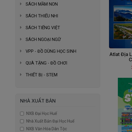
SÁCH MẦM NON
SÁCH THIẾU NHI
SÁCH TIẾNG VIỆT
SÁCH NGOẠI NGỮ
VPP - ĐỒ DÙNG HỌC SINH
Atlat Địa 
C
QUÀ TẶNG - ĐỒ CHƠI
THIẾT BỊ - STEM
NHÀ XUẤT BẢN
NXB Đại Học Huế
Nhà Xuất Bản Đại Học Huế
NXB Văn Hóa Dân Tộc