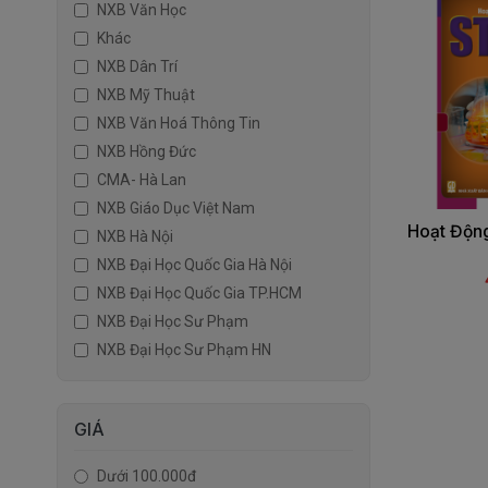
NXB Văn Học
Khác
NXB Dân Trí
NXB Mỹ Thuật
NXB Văn Hoá Thông Tin
NXB Hồng Đức
CMA- Hà Lan
NXB Giáo Dục Việt Nam
Hoạt Độn
NXB Hà Nội
NXB Đại Học Quốc Gia Hà Nội
NXB Đại Học Quốc Gia TP.HCM
NXB Đại Học Sư Phạm
NXB Đại Học Sư Phạm HN
GIÁ
Dưới 100.000đ