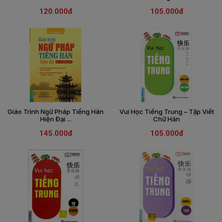
SÁCH
120.000đ
105.000đ
THIẾU
NHI
SÁCH
TIẾNG
VIỆT
SÁCH
NGOẠI
NGỮ
Giáo Trình Ngữ Pháp Tiếng Hán
Vui Học Tiếng Trung – Tập Viết
VPP
Hiện Đại ...
Chữ Hán
-
ĐỒ
145.000đ
105.000đ
DÙNG
HỌC
SINH
QUÀ
TẶNG
-
ĐỒ
CHƠI