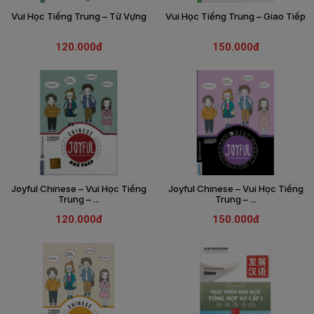
Vui Học Tiếng Trung – Từ Vựng
Vui Học Tiếng Trung – Giao Tiếp
THIẾT
BỊ
120.000đ
150.000đ
-
STEM
Joyful Chinese – Vui Học Tiếng
Joyful Chinese – Vui Học Tiếng
Trung – ...
Trung – ...
120.000đ
150.000đ