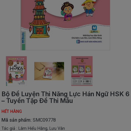
SÁCH
THIẾU
NHI
SÁCH
TIẾNG
VIỆT
SÁCH
NGOẠI
NGỮ
VPP
-
ĐỒ
DÙNG
HỌC
Bộ Đề Luyện Thi Năng Lực Hán Ngữ HSK 6
SINH
– Tuyển Tập Đề Thi Mẫu
QUÀ
HẾT HÀNG
TẶNG
-
Mã sản phẩm:
SMC09778
ĐỒ
Tác giả : Lâm Hiểu Hằng, Lưu Vân
CHƠI