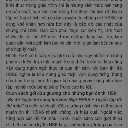
kiến thức trong giáo trình chỉ là những kiến thức nền tảng
cơ bản nhất, bạn cần chủ động tìm thêm tài liệu để luyện
tập và thực hành. Và nếu bạn muốn thi chứng chỉ HSK6 thì
càng khó khăn hơn nữa bởi đây là cấp độ cao nhất của
chứng chỉ HSK. Bạn cần phải thực sự kiên trì, làm thật
nhiều đề thi thử để nắm được những dạng bài tập, làm
quen dần với cách làm bài và căn thời gian làm bài thi sao
cho hợp lý nhất.
Đề thi HSK có 6 cấp, việc phân cấp như vậy nhằm mở rộng
phạm vi kiểm tra, nhấn mạnh trọng điểm kiểm tra khả năng
vận dụng ngôn ngữ thực tế của thí sinh, khi bạn thi đỗ
HSK6 nghĩa là khả năng giao tiếp, vận dụng tiếng Trung
của bạn trong thực tế giao tiếp hàng ngày cũng như học
tập, nghiên cứu bằng tiếng Trung cưc kỳ tốt.
Cuốn sách gối đầu giường cho những bạn ôn thi HSK
“Bộ đề luyện thi năng lực Hán Ngữ HSK6 – Tuyển tập đề
thi mẫu”
là cuốn sách gối đầu giường dành cho những bạn
muốn ôn thi HSK6 nhanh chóng và hiệu quả. Ngoài việc
tổng hợp các đề thi mẫu HSK6, cuốn sách còn giới thiệu
chi tiết cho bạn kỳ thi HSK là gì, những lưu ý trong quá trình