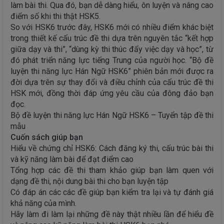
làm bài thi. Qua đó, bạn dễ dàng hiểu, ôn luyện và nâng cao
điểm số khi thi thật HSK5.
So với HSK6 trước đây, HSK6 mới có nhiều điểm khác biệt
trong thiết kế cấu trúc đề thi dựa trên nguyên tắc “kết hợp
giữa dạy và thi”, “dùng kỳ thi thúc đẩy việc dạy và học”, từ
đó phát triển năng lực tiếng Trung của người học. “Bộ đề
luyện thi năng lực Hán Ngữ HSK6” phiên bản mới được ra
đời dựa trên sự thay đổi và điều chỉnh của cấu trúc đề thi
HSK mới, đồng thời đáp ứng yêu cầu của đông đảo bạn
đọc.
Bộ đề luyện thi năng lực Hán Ngữ HSK6 – Tuyển tập đề thi
mẫu
Cuốn sách giúp bạn
Hiểu về chứng chỉ HSK6: Cách đăng ký thi, cấu trúc bài thi
và kỹ năng làm bài để đạt điểm cao
Tổng hợp các đề thi tham khảo giúp bạn làm quen với
dạng đề thi, nội dung bài thi cho bạn luyện tập
Có đáp án các các đề giúp bạn kiểm tra lại và tự đánh giá
khả năng của mình.
Hãy làm đi làm lại những đề này thật nhiều lần để hiểu đề