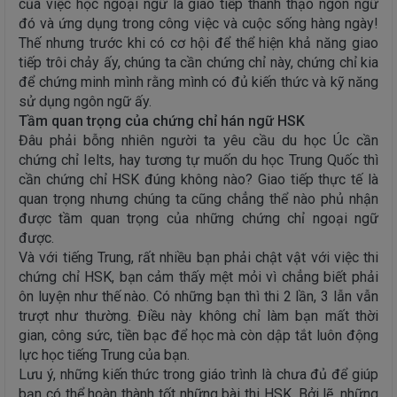
của việc học ngoại ngữ là giao tiếp thành thạo ngôn ngữ
đó và ứng dụng trong công việc và cuộc sống hàng ngày!
Thế nhưng trước khi có cơ hội để thể hiện khả năng giao
tiếp trôi chảy ấy, chúng ta cần chứng chỉ này, chứng chỉ kia
để chứng minh mình rằng mình có đủ kiến thức và kỹ năng
sử dụng ngôn ngữ ấy.
Tầm quan trọng của chứng chỉ hán ngữ HSK
Đâu phải bỗng nhiên người ta yêu cầu du học Úc cần
chứng chỉ Ielts, hay tương tự muốn du học Trung Quốc thì
cần chứng chỉ HSK đúng không nào? Giao tiếp thực tế là
quan trọng nhưng chúng ta cũng chẳng thể nào phủ nhận
được tầm quan trọng của những chứng chỉ ngoại ngữ
được.
Và với tiếng Trung, rất nhiều bạn phải chật vật với việc thi
chứng chỉ HSK, bạn cảm thấy mệt mỏi vì chẳng biết phải
ôn luyện như thế nào. Có những bạn thì thi 2 lần, 3 lẫn vẫn
trượt như thường. Điều này không chỉ làm bạn mất thời
gian, công sức, tiền bạc để học mà còn dập tắt luôn động
lực học tiếng Trung của bạn.
Lưu ý, những kiến thức trong giáo trình là chưa đủ để giúp
bạn có thể hoàn thành tốt những bài thi HSK. Bởi lẽ, những