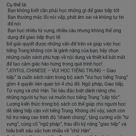
Cụ thể là:
Bạn không biết cần phải học những gì để giao tiếp tốt
Bạn thường mắc lỗi nói vấp, phát âm sai và không tự tin
để nói
Bạn học nhiều từ vựng, nhiều câu nhưng không thể ứng
dụng để giao tiếp thực tế.
Để giải quyết được những vấn để trên và giúp việc học
tiếng Trung không còn là gánh nặng của bạn, hãy chọn
những cuốn sách phù hợp về nội dung và thiết kế bắt mắt
để tạo cảm giác hào hứng trong quá trình học!
“JOYFUL CHINESE – VUI HỌC TIẾNG TRUNG – Giao
tiếp” là cuốn sách nằm trong bộ sách “Vui học tiếng Trung”
gồm 4 quyển liên quan tới 4 chủ đề: Ngữ pháp, Giao tiếp,
Từ vựng và chữ Hán. Tài liệu đặc biệt dành riêng cho
những người tự học và muốn học tiếng Trung “cấp tốc”.
Lượng kiến thức trong bộ sách có thể giúp cho người học
dễ dàng tiếp cận với tiếng Trung. Không chỉ vậy, sách còn
hỗ trợ nâng cao trình độ “nhanh chóng”, tăng cường vốn “từ
vựng”, củng cố “ngữ pháp”, trau dồi kỹ năng “giao tiếp” và
hiểu biết sâu sắc hơn nhiều về “chữ Hán”.