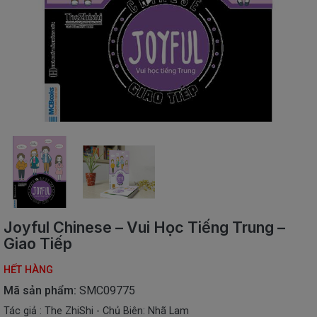
SÁCH
THIẾU
NHI
SÁCH
TIẾNG
VIỆT
SÁCH
NGOẠI
NGỮ
VPP
-
ĐỒ
DÙNG
HỌC
Joyful Chinese – Vui Học Tiếng Trung –
SINH
Giao Tiếp
QUÀ
HẾT HÀNG
TẶNG
-
Mã sản phẩm:
SMC09775
ĐỒ
Tác giả : The ZhiShi - Chủ Biên: Nhã Lam
CHƠI