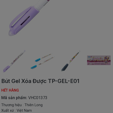
SÁCH
THIẾU
NHI
SÁCH
TIẾNG
VIỆT
SÁCH
NGOẠI
NGỮ
VPP
-
ĐỒ
DÙNG
HỌC
Bút Gel Xóa Được TP-GEL-E01
SINH
HẾT HÀNG
QUÀ
TẶNG
Mã sản phẩm:
VHC01373
-
Thương hiệu : Thiên Long
ĐỒ
Xuất xứ : Việt Nam
CHƠI