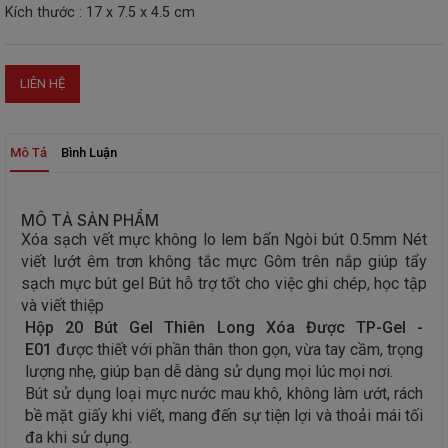
Kích thước : 17 x 7.5 x 4.5 cm
THIẾT
BỊ
-
LIÊN HỆ
STEM
Mô Tả
Bình Luận
MÔ TẢ SẢN PHẨM
Xóa sạch vết mực không lo lem bẩn Ngòi bút 0.5mm Nét
viết lướt êm trơn không tắc mực Gôm trên nắp giúp tẩy
sạch mực bút gel Bút hỗ trợ tốt cho việc ghi chép, học tập
và viết thiệp
Hộp 20 Bút Gel Thiên Long Xóa Được TP-Gel -
E01
được thiết với phần thân thon gọn, vừa tay cầm, trọng
lượng nhẹ, giúp bạn dễ dàng sử dụng mọi lúc mọi nơi.
Bút sử dụng loại mực nước mau khô, không làm ướt, rách
bề mặt giấy khi viết, mang đến sự tiện lợi và thoải mái tối
đa khi sử dụng.