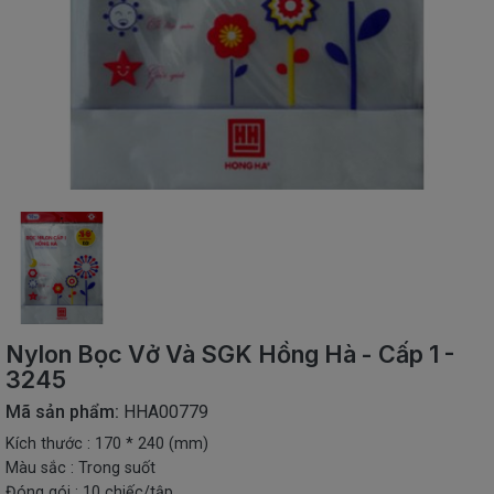
SÁCH
THIẾU
NHI
SÁCH
TIẾNG
VIỆT
SÁCH
NGOẠI
NGỮ
VPP
-
ĐỒ
DÙNG
HỌC
Nylon Bọc Vở Và SGK Hồng Hà - Cấp 1 -
SINH
3245
QUÀ
Mã sản phẩm:
HHA00779
TẶNG
Kích thước : 170 * 240 (mm)
-
ĐỒ
Màu sắc : Trong suốt
CHƠI
Đóng gói : 10 chiếc/tập