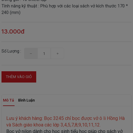
Tính năng kỹ thuật : Phù hợp với các loại sách vở kích thước 170 *
THIẾT
240 (mm)
BỊ
-
STEM
13.000đ
Số Lượng :
THÊM VÀO GIỎ
Mô Tả
Bình Luận
Lưu ý khách hàng: Bọc 3245 chỉ bọc được vở ô li Hồng Hà
và Sách giáo khoa các lớp 3,4,5,7,8,9,10,11,12.
Bọc vở nilon dành cho học sinh tiểu học giúp cho sách vở