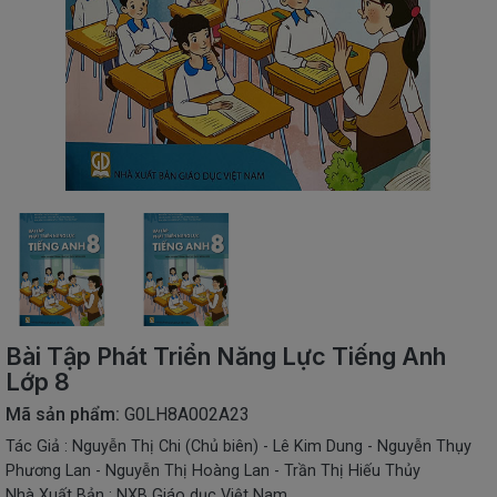
SÁCH
THIẾU
NHI
SÁCH
TIẾNG
VIỆT
SÁCH
NGOẠI
NGỮ
VPP
-
ĐỒ
DÙNG
HỌC
Bài Tập Phát Triển Năng Lực Tiếng Anh
SINH
Lớp 8
QUÀ
Mã sản phẩm:
G0LH8A002A23
TẶNG
Tác Giả : Nguyễn Thị Chi (Chủ biên) - Lê Kim Dung - Nguyễn Thụy
-
ĐỒ
Phương Lan - Nguyễn Thị Hoàng Lan - Trần Thị Hiếu Thủy
CHƠI
Nhà Xuất Bản : NXB Giáo dục Việt Nam