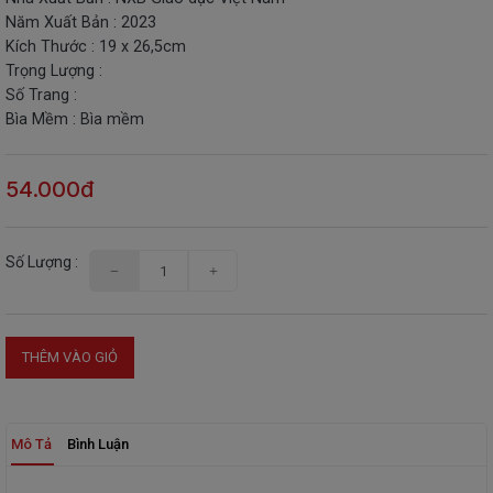
Năm Xuất Bản : 2023
THIẾT
Kích Thước : 19 x 26,5cm
BỊ
Trọng Lượng :
-
Số Trang :
STEM
Bìa Mềm : Bìa mềm
54.000đ
Số Lượng :
THÊM VÀO GIỎ
Mô Tả
Bình Luận