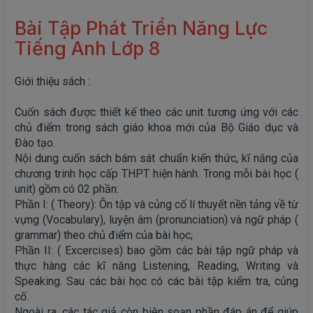
Bài Tập Phát Triển Năng Lực
Tiếng Anh Lớp 8
Giới thiệu sách :
Cuốn sách được thiết kế theo các unit tương ứng với các
chủ điểm trong sách giáo khoa mới của Bộ Giáo dục và
Đào tạo.
Nội dung cuốn sách bám sát chuẩn kiến thức, kĩ năng của
chương trinh học cấp THPT hiện hành. Trong mỗi bài học (
unit) gồm có 02 phần:
Phần I: ( Theory): Ôn tập và củng cố lí thuyết nền tảng về từ
vựng (Vocabulary), luyện âm (pronunciation) và ngữ pháp (
grammar) theo chủ điểm của bài học;
Phần II: ( Excercises) bao gồm các bài tập ngữ pháp và
thực hàng các kĩ năng Listening, Reading, Writing và
Speaking. Sau các bài học có các bài tập kiểm tra, củng
cố.
Ngoài ra, các tác giả còn biên soạn phần đáp án để giúp