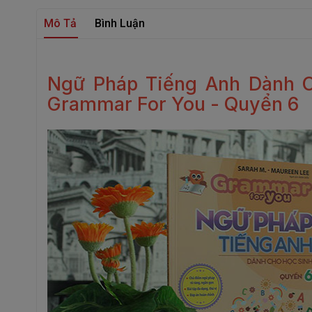
Mô Tả
Bình Luận
Ngữ Pháp Tiếng Anh Dành C
Grammar For You - Quyển 6