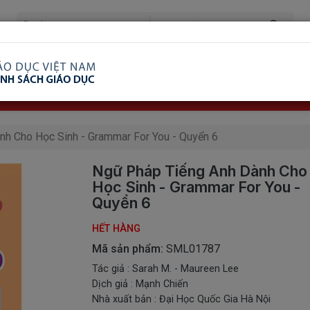
ã Xem
Ship COD Trên Toàn Quốc
Giao Hàng Từ 3 
8.738.2030: 0982689332
h Cho Học Sinh - Grammar For You - Quyển 6
Ngữ Pháp Tiếng Anh Dành Cho
Học Sinh - Grammar For You -
Quyển 6
HẾT HÀNG
Mã sản phẩm:
SML01787
Tác giả : Sarah M. - Maureen Lee
Dịch giả : Mạnh Chiến
Nhà xuất bản : Đại Học Quốc Gia Hà Nội