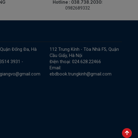
ÀNG
Hotline : 038.738.2030:
0982689332
 Quận Đống Đa, Hà
112 Trung Kính - Tòa Nhà F5, Quận
Cầu Giấy, Hà Nội
 3514 3931 -
Điện thoại: 024.628.22466
Email:
.giangvo@gmail.com
ebdbook.trungkinh@gmail.com