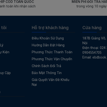
HIP COD TOÀN QUỐC
MIỄN PHÍ ĐỔI TRẢ H
anh toán khi nhận sách
trong vòng 10 ngày
 tôi
Hỗ trợ khách hàng
Cửa hàng
Điều Khoản Sử Dụng
187B Giảng Võ,
Nội
Lý
Hướng Dẫn Đặt Hàng
Điện thoại: 024
ự Kiện
Phương Thức Thanh Toán
0904554705
Email: ebdbook
Phương Thức Vận Chuyển
Chính Sách Đổi Trả
ruy Cập
Bảo Mật Thông Tin
Giải Quyết Vấn Đề Khiếu
Nại
n