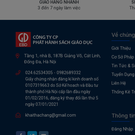
GIAO HÀNG NHANH
S
3 đến 7 ngày làm việc
Th
Về chúng
Giới Thiệu
Tầng 1, nhà B, 187B Giảng Võ, Cát Linh,
Cơ Sở Pháp 
Đống Đa, Hà Nội
Tin Tức & S
024.62534305 -
0982689332
Tuyển Dụng
Giấy chứng nhận đăng kí kinh doanh số
Liên Hệ
0107319663 do Sở Kế hoach và Đầu tư
thành phố Hà Nội cấp lần đầu ngày
Thống Kê T
01/02/2016, đăng ký thay đổi lần thứ 5
ngày 07/01/2021
Thông ti
khaithachang@gmail.com
Đăng Nhập