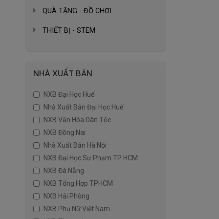
QUÀ TẶNG - ĐỒ CHƠI
THIẾT BỊ - STEM
NHÀ XUẤT BẢN
NXB Đại Học Huế
Nhà Xuất Bản Đại Học Huế
NXB Văn Hóa Dân Tộc
NXB Đồng Nai
Nhà Xuất Bản Hà Nội
NXB Đại Học Sư Phạm TP HCM
NXB Đà Nẵng
NXB Tổng Hợp TPHCM
NXB Hải Phòng
NXB Phụ Nữ Việt Nam