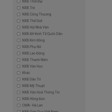
NXB Thời Đại
NXB Trẻ
NXB Công Thương
NXB Thế Giới
NXB Hội Nhà Văn
NXB ĐH Kinh Tế Quốc Dân
NXB Kim Đồng
NXB Phụ Nữ
NXB Lao Động
NXB Thanh Niên
NXB Văn Học
Khác
NXB Dân Trí
NXB Mỹ Thuật
NXB Văn Hoá Thông Tin
NXB Hồng Đức
CMA- Hà Lan
NXB Giáo Dục Việt Nam