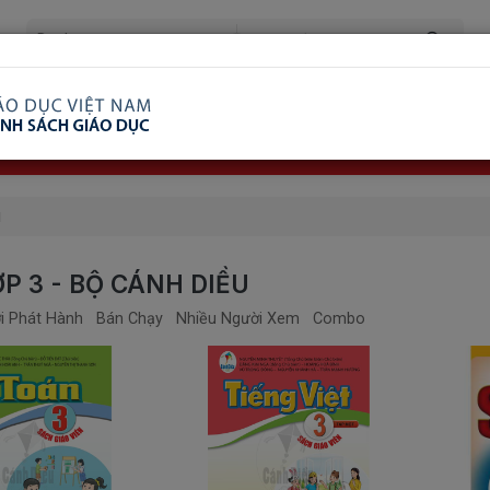
ã Xem
Ship COD Trên Toàn Quốc
Giao Hàng Từ 3 
8.738.2030: 0982689332
u
P 3 - BỘ CÁNH DIỀU
i Phát Hành
Bán Chạy
Nhiều Người Xem
Combo