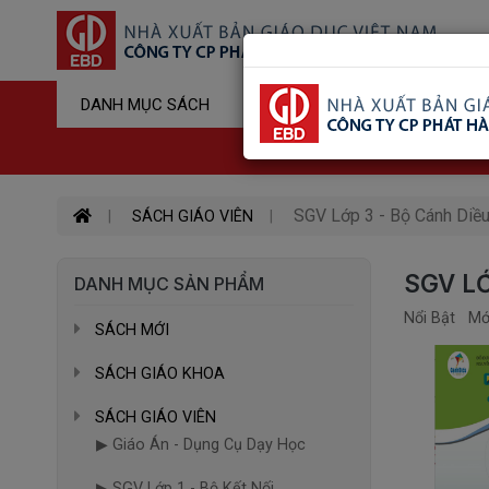
Sản Phẩm Đ
DANH MỤC SÁCH
Hotline : 03
SGV Lớp 3 - Bộ Cánh Diề
SÁCH GIÁO VIÊN
SGV LỚ
DANH MỤC SẢN PHẨM
Nổi Bật
Mớ
SÁCH MỚI
SÁCH GIÁO KHOA
SÁCH GIÁO VIÊN
▶ Giáo Án - Dụng Cụ Dạy Học
▶ SGV Lớp 1 - Bộ Kết Nối