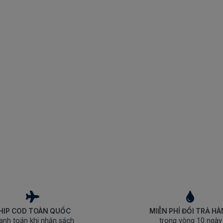
HIP COD TOÀN QUỐC
MIỄN PHÍ ĐỔI TRẢ H
anh toán khi nhận sách
trong vòng 10 ngày