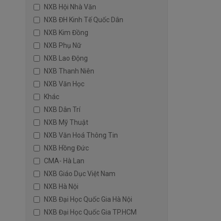
NXB Hội Nhà Văn
NXB ĐH Kinh Tế Quốc Dân
NXB Kim Đồng
NXB Phụ Nữ
NXB Lao Động
NXB Thanh Niên
NXB Văn Học
Khác
NXB Dân Trí
NXB Mỹ Thuật
NXB Văn Hoá Thông Tin
NXB Hồng Đức
CMA- Hà Lan
NXB Giáo Dục Việt Nam
NXB Hà Nội
NXB Đại Học Quốc Gia Hà Nội
NXB Đại Học Quốc Gia TP.HCM