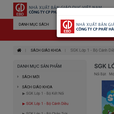
Sản Phẩm Đ
DANH MỤC SÁCH
Hotline : 03
SGK Lớp 1 - Bộ Cánh Di
SÁCH GIÁO KHOA
SGK LỚ
DANH MỤC SẢN PHẨM
Nổi Bật
Mớ
SÁCH MỚI
SÁCH GIÁO KHOA
▶ SGK Lớp 1 - Bộ Kết Nối
▶ SGK Lớp 1 - Bộ Cánh Diều
▶ SGK Lớp 1 - Bộ Chân Trời