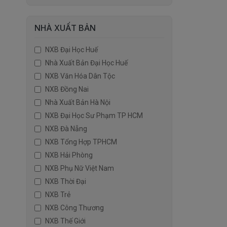
NHÀ XUẤT BẢN
NXB Đại Học Huế
Nhà Xuất Bản Đại Học Huế
NXB Văn Hóa Dân Tộc
NXB Đồng Nai
Nhà Xuất Bản Hà Nội
NXB Đại Học Sư Phạm TP HCM
NXB Đà Nẵng
NXB Tổng Hợp TPHCM
NXB Hải Phòng
NXB Phụ Nữ Việt Nam
NXB Thời Đại
NXB Trẻ
NXB Công Thương
NXB Thế Giới