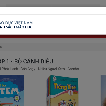
ã Xem
Ship COD Trên Toàn Quốc
Giao Hàng Từ 3 
8.738.2030: 0982689332
ều
P 1 - BỘ CÁNH DIỀU
i Phát Hành
Bán Chạy
Nhiều Người Xem
Combo