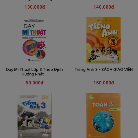
SÁCH
130.000đ
140.000đ
THIẾU
NHI
SÁCH
TIẾNG
VIỆT
SÁCH
NGOẠI
NGỮ
Dạy Mĩ Thuật Lớp 3 Theo Định
Tiếng Anh 3 - SÁCH GIÁO VIÊN
VPP
Hướng Phát ...
-
ĐỒ
50.000đ
150.000đ
DÙNG
HỌC
SINH
QUÀ
TẶNG
-
ĐỒ
CHƠI