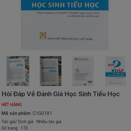
SÁCH
THIẾU
NHI
SÁCH
TIẾNG
VIỆT
SÁCH
NGOẠI
NGỮ
VPP
-
ĐỒ
DÙNG
HỌC
Hỏi Đáp Về Đánh Giá Học Sinh Tiểu Học
SINH
HẾT HÀNG
QUÀ
TẶNG
Mã sản phẩm:
C1G01X1
-
Tác giả/ Dịch giả : Nhiều tác giả
ĐỒ
Số trang : 172
CHƠI