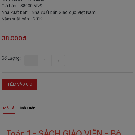
Giá bán: : 38000 VNĐ
THIẾT
Nhà xuất bản: : Nhà xuất bản Giáo dục Việt Nam
BỊ
Năm xuất bản: : 2019
-
STEM
38.000đ
Số Lượng :
THÊM VÀO GIỎ
Mô Tả
Bình Luận
Toán 1 - SÁCH GIÁO VIÊN - Bộ