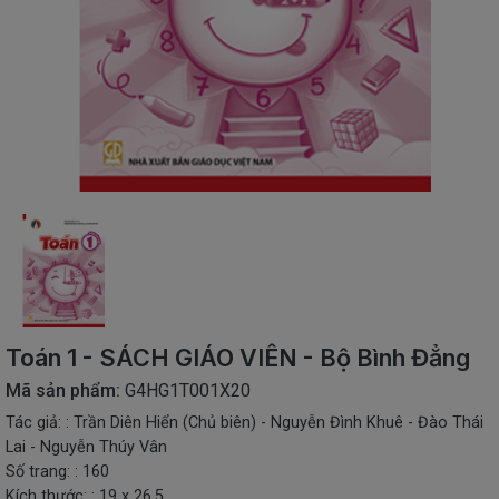
SÁCH
THIẾU
NHI
SÁCH
TIẾNG
VIỆT
SÁCH
NGOẠI
NGỮ
VPP
-
ĐỒ
DÙNG
HỌC
Toán 1 - SÁCH GIÁO VIÊN - Bộ Bình Đẳng
SINH
Mã sản phẩm:
G4HG1T001X20
QUÀ
Tác giả: : Trần Diên Hiển (Chủ biên) - Nguyễn Đình Khuê - Đào Thái
TẶNG
Lai - Nguyễn Thúy Vân
-
ĐỒ
Số trang: : 160
CHƠI
Kích thước: : 19 x 26,5