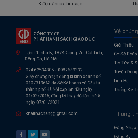
3 đến 7 ngày làm việc
Th
Về chúng
Giới Thiệu
Tầng 1, nhà B, 187B Giảng Võ, Cát Linh,
Cơ Sở Pháp 
Đống Đa, Hà Nội
Tin Tức & S
024.62534305 -
0982689332
Tuyển Dụng
Giấy chứng nhận đăng kí kinh doanh số
Liên Hệ
0107319663 do Sở Kế hoach và Đầu tư
thành phố Hà Nội cấp lần đầu ngày
Thống Kê T
01/02/2016, đăng ký thay đổi lần thứ 5
ngày 07/01/2021
Thông ti
khaithachang@gmail.com
Đăng Nhập
Đăng Ký