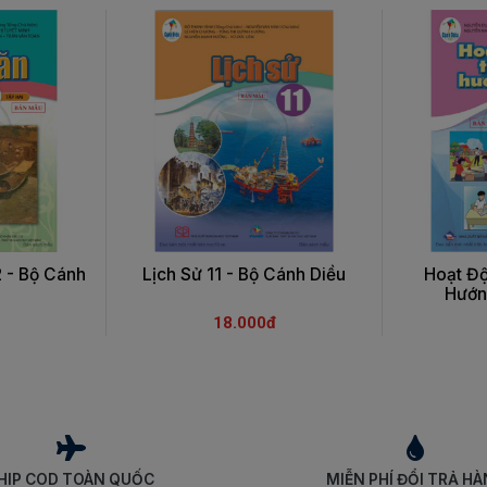
2 - Bộ Cánh
Lịch Sử 11 - Bộ Cánh Diều
Hoạt Độ
Hướng
18.000đ
HIP COD TOÀN QUỐC
MIỄN PHÍ ĐỔI TRẢ H