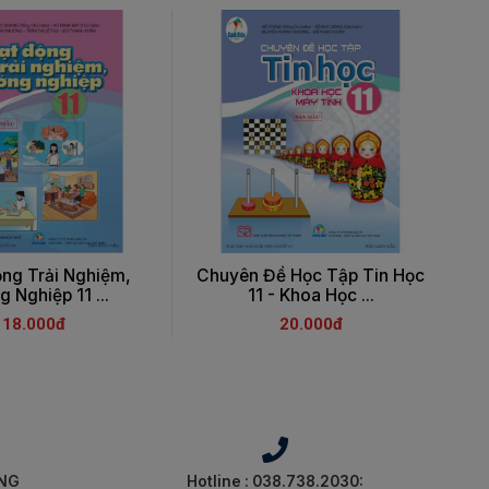
ng Trải Nghiệm,
Chuyên Đề Học Tập Tin Học
T
 Nghiệp 11 ...
11 - Khoa Học ...
18.000đ
20.000đ
ÀNG
Hotline : 038.738.2030: