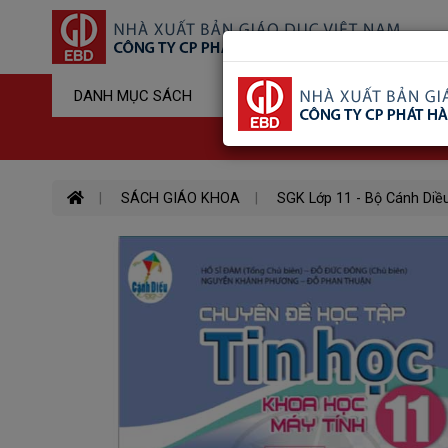
Sản Phẩm Đ
DANH MỤC SÁCH
Hotline : 03
SÁCH GIÁO KHOA
SGK Lớp 11 - Bộ Cánh Diề