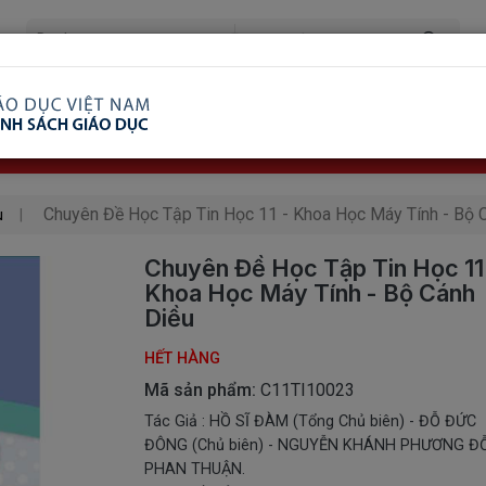
ã Xem
Ship COD Trên Toàn Quốc
Giao Hàng Từ 3 
8.738.2030: 0982689332
Chuyên Đề Học Tập Tin Học 11 - Khoa Học Máy Tính - Bộ 
u
Chuyên Đề Học Tập Tin Học 11
Khoa Học Máy Tính - Bộ Cánh
Diều
HẾT HÀNG
Mã sản phẩm:
C11TI10023
Tác Giả : HỒ SĨ ĐÀM (Tổng Chủ biên) - ĐỖ ĐỨC
ĐÔNG (Chủ biên) - NGUYỄN KHÁNH PHƯƠNG Đ
PHAN THUẬN.