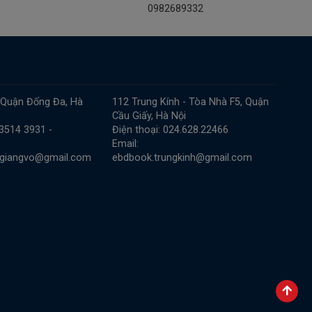
0982689332
 Quận Đống Đa, Hà
112 Trung Kính - Tòa Nhà F5, Quận
Cầu Giấy, Hà Nội
 3514 3931 -
Điện thoại: 024.628.22466
Email:
.giangvo@gmail.com
ebdbook.trungkinh@gmail.com