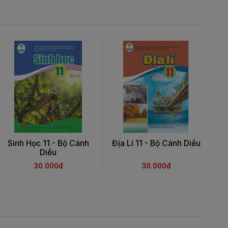
Sinh Học 11 - Bộ Cánh
Địa Lí 11 - Bộ Cánh Diều
Bà
Diều
30.000đ
30.000đ