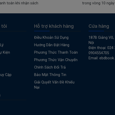
anh toán khi nhận sách
trong vòng 10 ngày
 tôi
Hỗ trợ khách hàng
Cửa hàng
Điều Khoản Sử Dụng
187B Giảng Võ,
Nội
Lý
Hướng Dẫn Đặt Hàng
Điện thoại: 024
ự Kiện
Phương Thức Thanh Toán
0904554705
Email: ebdbook
Phương Thức Vận Chuyển
Chính Sách Đổi Trả
ruy Cập
Bảo Mật Thông Tin
Giải Quyết Vấn Đề Khiếu
Nại
n