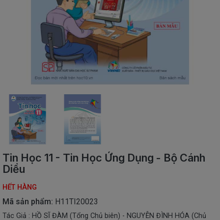
SÁCH
THIẾU
NHI
SÁCH
TIẾNG
VIỆT
SÁCH
NGOẠI
NGỮ
VPP
-
ĐỒ
DÙNG
HỌC
Tin Học 11 - Tin Học Ứng Dụng - Bộ Cánh
SINH
Diều
QUÀ
HẾT HÀNG
TẶNG
-
Mã sản phẩm:
H11TI20023
ĐỒ
Tác Giả : HỒ SĨ ĐÀM (Tổng Chủ biên) - NGUYỄN ĐÌNH HÓA (Chủ
CHƠI