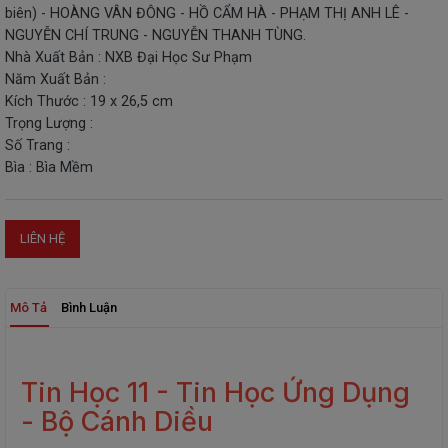
biên) - HOÀNG VÂN ĐÔNG - HỒ CẨM HÀ - PHẠM THỊ ANH LÊ -
THIẾT
NGUYỄN CHÍ TRUNG - NGUYỄN THANH TÙNG.
BỊ
Nhà Xuất Bản : NXB Đại Học Sư Phạm
-
Năm Xuất Bản :
STEM
Kích Thước : 19 x 26,5 cm
Trọng Lượng :
Số Trang :
Bìa : Bìa Mềm
LIÊN HỆ
Mô Tả
Bình Luận
Tin Học 11 - Tin Học Ứng Dụng
- Bộ Cánh Diều