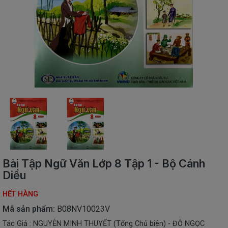
SÁCH
THIẾU
NHI
SÁCH
TIẾNG
VIỆT
SÁCH
NGOẠI
NGỮ
VPP
-
ĐỒ
DÙNG
HỌC
Bài Tập Ngữ Văn Lớp 8 Tập 1 - Bộ Cánh
SINH
Diều
QUÀ
HẾT HÀNG
TẶNG
-
Mã sản phẩm:
B08NV10023V
ĐỒ
Tác Giả : NGUYỄN MINH THUYẾT (Tổng Chủ biên) - ĐỖ NGỌC
CHƠI