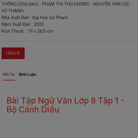
THỐNG (Chủ biên) - PHẠM THỊ THU HƯƠNG - NGUYỄN VĂN LỘC -
THIẾT
VŨ THANH.
BỊ
Nhà Xuất Bản : Đại Học Sư Phạm
-
Năm Xuất Bản : 2023
STEM
Kích Thước : 19 x 26,5 cm
LIÊN HỆ
Mô Tả
Bình Luận
Bài Tập Ngữ Văn Lớp 8 Tập 1 -
Bộ Cánh Diều