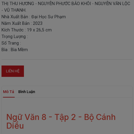
THỊ THU HƯƠNG - NGUYỄN PHƯỚC BẢO KHÔI - NGUYỄN VĂN LỘC
THIẾT
- VŨ THANH.
BỊ
Nhà Xuất Bản : Đại Học Sư Phạm
-
Năm Xuất Bản : 2023
STEM
Kích Thước : 19 x 26,5 cm
Trọng Lượng :
Số Trang :
Bìa : Bìa Mềm
LIÊN HỆ
Mô Tả
Bình Luận
Ngữ Văn 8 - Tập 2 - Bộ Cánh
Diều