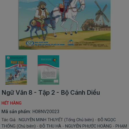
SÁCH
THIẾU
NHI
SÁCH
TIẾNG
VIỆT
SÁCH
NGOẠI
NGỮ
VPP
-
ĐỒ
DÙNG
HỌC
Ngữ Văn 8 - Tập 2 - Bộ Cánh Diều
SINH
HẾT HÀNG
QUÀ
TẶNG
Mã sản phẩm:
H08NV20023
-
Tác Giả : NGUYỄN MINH THUYẾT (Tổng Chủ biên) - ĐỖ NGỌC
ĐỒ
THỐNG (Chủ biên) - ĐỖ THU HÀ - NGUYỄN PHƯỚC HOÀNG - PHẠM
CHƠI