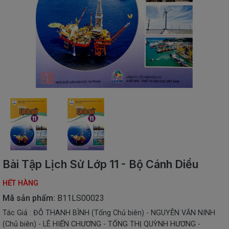
SÁCH
THIẾU
NHI
SÁCH
TIẾNG
VIỆT
SÁCH
NGOẠI
NGỮ
VPP
-
ĐỒ
DÙNG
HỌC
Bài Tập Lịch Sử Lớp 11 - Bộ Cánh Diều
SINH
HẾT HÀNG
QUÀ
TẶNG
Mã sản phẩm:
B11LS00023
-
Tác Giả : ĐỖ THANH BÌNH (Tổng Chủ biên) - NGUYỄN VĂN NINH
ĐỒ
(Chủ biên) - LÊ HIẾN CHƯƠNG - TỐNG THỊ QUỲNH HƯƠNG -
CHƠI