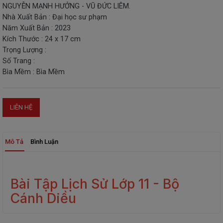
NGUYỄN MẠNH HƯỞNG - VŨ ĐỨC LIÊM.
THIẾT
Nhà Xuất Bản : Đại học sư phạm
BỊ
Năm Xuất Bản : 2023
-
Kích Thước : 24 x 17 cm
STEM
Trọng Lượng :
Số Trang :
Bìa Mềm : Bìa Mềm
LIÊN HỆ
Mô Tả
Bình Luận
Bài Tập Lịch Sử Lớp 11 - Bộ
Cánh Diều