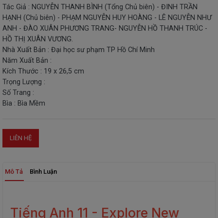
Tác Giả : NGUYỄN THANH BÌNH (Tổng Chủ biên) - ĐINH TRẦN
THIẾT
HẠNH (Chủ biên) - PHẠM NGUYỄN HUY HOÀNG - LÊ NGUYỄN NHƯ
BỊ
ANH - ĐÀO XUÂN PHƯƠNG TRANG- NGUYỄN HỒ THANH TRÚC -
-
HỒ THỊ XUÂN VƯƠNG.
STEM
Nhà Xuất Bản : Đại học sư phạm TP Hồ Chí Minh
Năm Xuất Bản :
Kích Thước : 19 x 26,5 cm
Trọng Lượng :
Số Trang :
Bìa : Bìa Mềm
LIÊN HỆ
Mô Tả
Bình Luận
Tiếng Anh 11 - Explore New