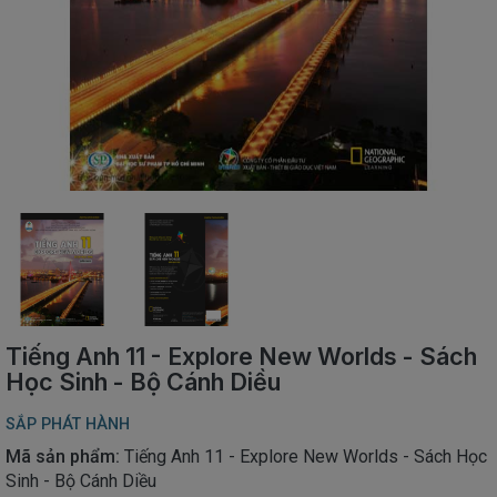
SÁCH
THIẾU
NHI
SÁCH
TIẾNG
VIỆT
SÁCH
NGOẠI
NGỮ
VPP
-
ĐỒ
DÙNG
HỌC
Tiếng Anh 11 - Explore New Worlds - Sách
SINH
Học Sinh - Bộ Cánh Diều
QUÀ
SẮP PHÁT HÀNH
TẶNG
-
Mã sản phẩm:
Tiếng Anh 11 - Explore New Worlds - Sách Học
ĐỒ
Sinh - Bộ Cánh Diều
CHƠI