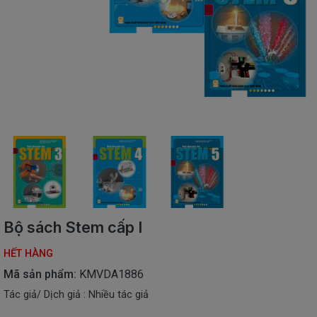
SÁCH
THIẾU
NHI
SÁCH
TIẾNG
VIỆT
SÁCH
NGOẠI
NGỮ
VPP
-
ĐỒ
DÙNG
HỌC
Bộ sách Stem cấp I
SINH
HẾT HÀNG
QUÀ
TẶNG
Mã sản phẩm:
KMVDA1886
-
Tác giả/ Dịch giả : Nhiều tác giả
ĐỒ
CHƠI