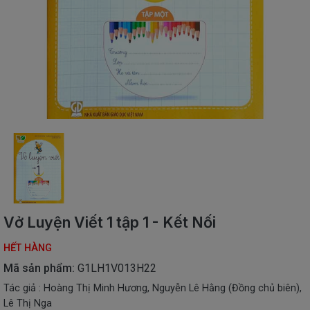
SÁCH
THIẾU
NHI
SÁCH
TIẾNG
VIỆT
SÁCH
NGOẠI
NGỮ
VPP
-
ĐỒ
DÙNG
HỌC
Vở Luyện Viết 1 tập 1 - Kết Nối
SINH
HẾT HÀNG
QUÀ
TẶNG
Mã sản phẩm:
G1LH1V013H22
-
Tác giả : Hoàng Thị Minh Hương, Nguyễn Lê Hằng (Đồng chủ biên),
ĐỒ
Lê Thị Nga
CHƠI