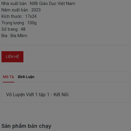
Nhà xuất bản : NXB Giáo Dục Việt Nam
THIẾT
Năm xuất bản : 2023
BỊ
Kích thước : 17x24
-
Trọng lượng : 100g
STEM
Số trang : 48
Bìa : Bìa Mềm
LIÊN HỆ
Mô Tả
Bình Luận
Vở Luyện Viết 1 tập 1 - Kết Nối
Sản phẩm bán chạy