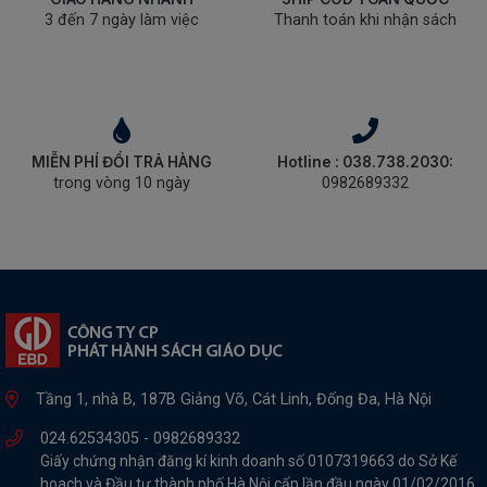
3 đến 7 ngày làm việc
Thanh toán khi nhận sách
MIỄN PHÍ ĐỔI TRẢ HÀNG
Hotline : 038.738.2030:
trong vòng 10 ngày
0982689332
Tầng 1, nhà B, 187B Giảng Võ, Cát Linh, Đống Đa, Hà Nội
024.62534305 -
0982689332
Giấy chứng nhận đăng kí kinh doanh số 0107319663 do Sở Kế
hoach và Đầu tư thành phố Hà Nội cấp lần đầu ngày 01/02/2016,