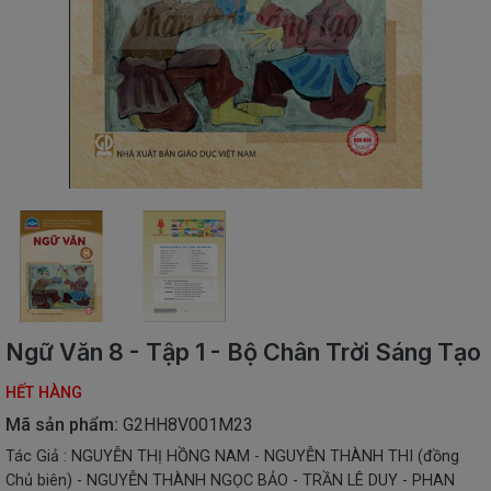
SÁCH
THIẾU
NHI
SÁCH
TIẾNG
VIỆT
SÁCH
NGOẠI
NGỮ
VPP
-
ĐỒ
DÙNG
HỌC
Ngữ Văn 8 - Tập 1 - Bộ Chân Trời Sáng Tạo
SINH
HẾT HÀNG
QUÀ
TẶNG
Mã sản phẩm:
G2HH8V001M23
-
Tác Giả : NGUYỄN THỊ HỒNG NAM - NGUYỄN THÀNH THI (đồng
ĐỒ
Chủ biên) - NGUYỄN THÀNH NGỌC BẢO - TRẦN LÊ DUY - PHAN
CHƠI