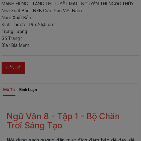
MẠNH HÙNG - TĂNG THỊ TUYẾT MAI - NGUYỄN THỊ NGỌC THÚY.
THIẾT
Nhà Xuất Bản : NXB Giáo Dục Việt Nam
BỊ
Năm Xuất Bản :
-
Kích Thước : 19 x 26,5 cm
STEM
Trọng Lượng :
Số Trang :
Bìa : Bìa Mềm
LIÊN HỆ
Mô Tả
Bình Luận
Ngữ Văn 8 - Tập 1 - Bộ Chân
Trời Sáng Tạo
Nội dung sách hướng đến mục đích đảm bảo dễ dạy, dễ