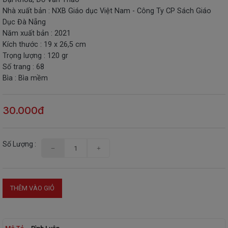
Nhà xuất bản : NXB Giáo dục Việt Nam - Công Ty CP Sách Giáo
THIẾT
Dục Đà Nẵng
BỊ
Năm xuất bản : 2021
-
Kích thước : 19 x 26,5 cm
STEM
Trọng lượng : 120 gr
Số trang : 68
Bìa : Bìa mềm
30.000đ
Số Lượng :
THÊM VÀO GIỎ