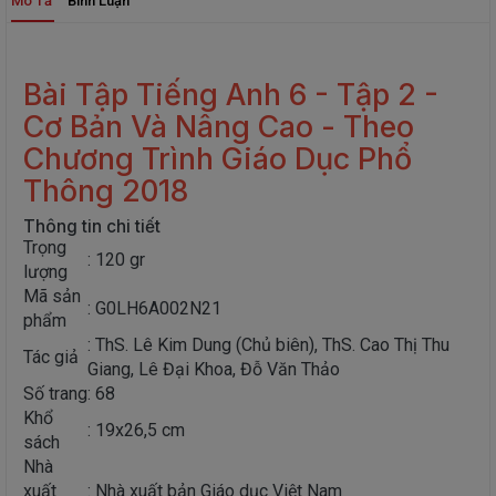
Mô Tả
Bình Luận
Bài Tập Tiếng Anh 6 - Tập 2 -
Cơ Bản Và Nâng Cao - Theo
Chương Trình Giáo Dục Phổ
Thông 2018
Thông tin chi tiết
Trọng
: 120 gr
lượng
Mã sản
: G0LH6A002N21
phẩm
: ThS. Lê Kim Dung (Chủ biên), ThS. Cao Thị Thu
Tác giả
Giang, Lê Đại Khoa, Đỗ Văn Thảo
Số trang
: 68
Khổ
: 19x26,5 cm
sách
Nhà
xuất
: Nhà xuất bản Giáo dục Việt Nam