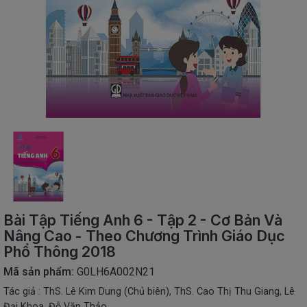
SÁCH
THIẾU
NHI
SÁCH
TIẾNG
VIỆT
SÁCH
NGOẠI
NGỮ
VPP
-
ĐỒ
DÙNG
HỌC
Bài Tập Tiếng Anh 6 - Tập 2 - Cơ Bản Và
SINH
Nâng Cao - Theo Chương Trình Giáo Dục
Phổ Thông 2018
QUÀ
TẶNG
Mã sản phẩm:
G0LH6A002N21
-
ĐỒ
Tác giả : ThS. Lê Kim Dung (Chủ biên), ThS. Cao Thị Thu Giang, Lê
CHƠI
Đại Khoa, Đỗ Văn Thảo