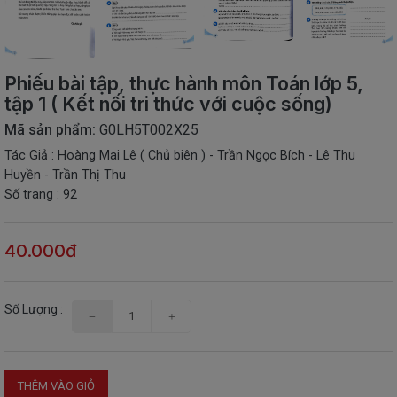
THIẾT
BỊ
-
STEM
Phiếu bài tập, thực hành môn Toán lớp 5,
tập 1 ( Kết nối tri thức với cuộc sống)
Mã sản phẩm:
G0LH5T002X25
Tác Giả : Hoàng Mai Lê ( Chủ biên ) - Trần Ngọc Bích - Lê Thu
Huyền - Trần Thị Thu
Số trang : 92
40.000đ
Số Lượng :
THÊM VÀO GIỎ