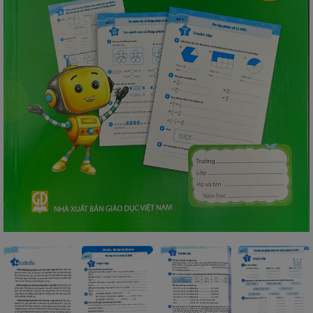
SÁCH
THIẾU
NHI
SÁCH
TIẾNG
VIỆT
SÁCH
NGOẠI
NGỮ
VPP
-
ĐỒ
DÙNG
HỌC
SINH
QUÀ
TẶNG
-
ĐỒ
CHƠI