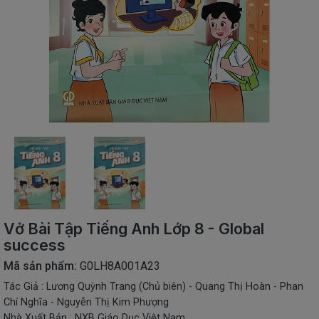
SÁCH
THIẾU
NHI
SÁCH
TIẾNG
VIỆT
SÁCH
NGOẠI
NGỮ
VPP
-
ĐỒ
DÙNG
HỌC
Vở Bài Tập Tiếng Anh Lớp 8 - Global
SINH
success
QUÀ
Mã sản phẩm:
G0LH8A001A23
TẶNG
Tác Giả : Lương Quỳnh Trang (Chủ biên) - Quang Thị Hoàn - Phan
-
ĐỒ
Chí Nghĩa - Nguyễn Thị Kim Phượng
CHƠI
Nhà Xuất Bản : NXB Giáo Dục Việt Nam