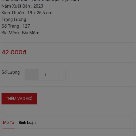
Năm Xuất Bản : 2023
THIẾT
Kích Thước : 19 x 26,5 cm
BỊ
Trọng Lượng :
-
Số Trang : 127
STEM
Bìa Mềm : Bìa Mềm
42.000đ
Số Lượng :
THÊM VÀO GIỎ
Mô Tả
Bình Luận