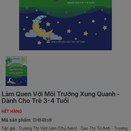
SÁCH
THIẾU
NHI
SÁCH
TIẾNG
VIỆT
SÁCH
NGOẠI
NGỮ
VPP
-
ĐỒ
DÙNG
HỌC
Làm Quen Với Môi Trường Xung Quanh -
SINH
Dành Cho Trẻ 3-4 Tuổi
QUÀ
HẾT HÀNG
TẶNG
-
Mã sản phẩm:
0H848s8
ĐỒ
Tác giả : Trương Thị Việt Liên (Chủ biên) - Cao Thị Tú Anh - Trương
CHƠI