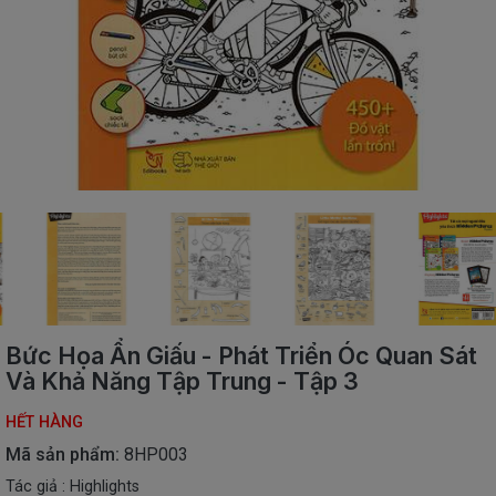
SÁCH
THIẾU
NHI
SÁCH
TIẾNG
VIỆT
SÁCH
NGOẠI
NGỮ
VPP
-
ĐỒ
DÙNG
HỌC
Bức Họa Ẩn Giấu - Phát Triển Óc Quan Sát
SINH
Và Khả Năng Tập Trung - Tập 3
QUÀ
HẾT HÀNG
TẶNG
-
Mã sản phẩm:
8HP003
ĐỒ
Tác giả : Highlights
CHƠI