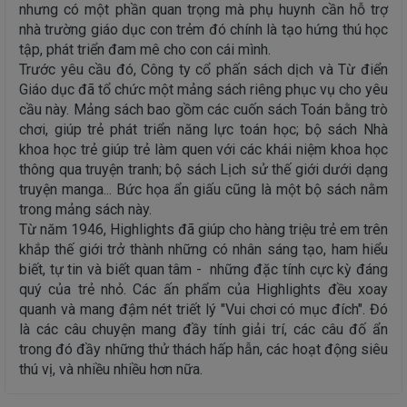
nhưng có một phần quan trọng mà phụ huynh cần hỗ trợ
nhà trường giáo dục con trẻm đó chính là tạo hứng thú học
tập, phát triển đam mê cho con cái mình.
Trước yêu cầu đó, Công ty cổ phấn sách dịch và Từ điển
Giáo dục đã tổ chức một mảng sách riêng phục vụ cho yêu
cầu này. Mảng sách bao gồm các cuốn sách Toán bằng trò
chơi, giúp trẻ phát triển năng lực toán học; bộ sách Nhà
khoa học trẻ giúp trẻ làm quen với các khái niệm khoa học
thông qua truyện tranh; bộ sách Lịch sử thế giới dưới dạng
truyện manga... Bức họa ẩn giấu cũng là một bộ sách nằm
trong mảng sách này.
Từ năm 1946, Highlights đã giúp cho hàng triệu trẻ em trên
khắp thế giới trở thành những có nhân sáng tạo, ham hiểu
biết, tự tin và biết quan tâm - những đặc tính cực kỳ đáng
quý của trẻ nhỏ. Các ấn phẩm của Highlights đều xoay
quanh và mang đậm nét triết lý "Vui chơi có mục đích". Đó
là các câu chuyện mang đầy tính giải trí, các câu đố ẩn
trong đó đầy những thử thách hấp hẫn, các hoạt động siêu
thú vị, và nhiều nhiều hơn nữa.