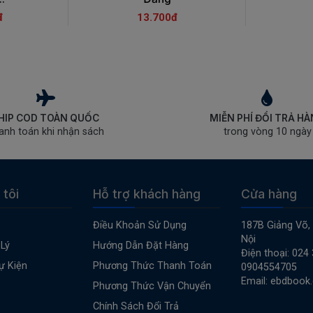
đ
13.700đ
HIP COD TOÀN QUỐC
MIỄN PHÍ ĐỔI TRẢ H
anh toán khi nhận sách
trong vòng 10 ngày
 tôi
Hỗ trợ khách hàng
Cửa hàng
Điều Khoản Sử Dụng
187B Giảng Võ,
Nội
Lý
Hướng Dẫn Đặt Hàng
Điện thoại: 024
ự Kiện
Phương Thức Thanh Toán
0904554705
Email: ebdbook
Phương Thức Vận Chuyển
Chính Sách Đổi Trả