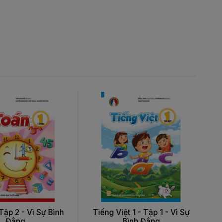
Tập 2 - Vì Sự Bình
Tiếng Việt 1 - Tập 1 - Vì Sự
T
Đẳng
Bình Đẳng