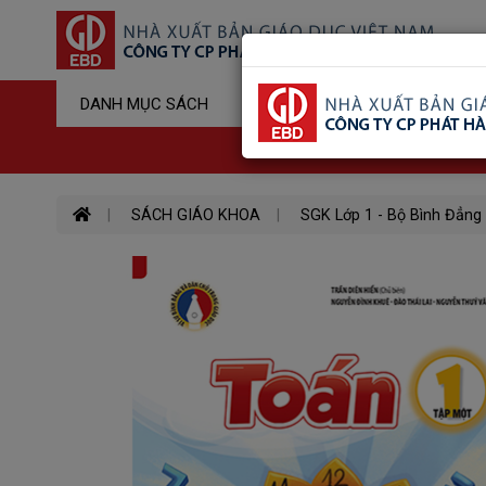
Sản Phẩm Đ
DANH MỤC SÁCH
Hotline : 03
SÁCH GIÁO KHOA
SGK Lớp 1 - Bộ Bình Đẳng