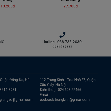
13.200đ
27.700đ
ÀNG
Hotline : 038.738.2030:
0982689332
 Quận Đống Đa, Hà
112 Trung Kính - Tòa Nhà F5, Quận
Cầu Giấy, Hà Nội
 3514 3931 -
Điện thoại: 024.628.22466
Email:
.giangvo@gmail.com
ebdbook.trungkinh@gmail.com