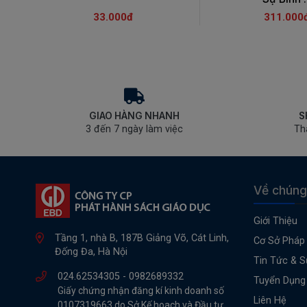
33.000đ
311.000
GIAO HÀNG NHANH
S
3 đến 7 ngày làm việc
Th
Về chúng
Giới Thiệu
Tầng 1, nhà B, 187B Giảng Võ, Cát Linh,
Cơ Sở Pháp 
Đống Đa, Hà Nội
Tin Tức & S
024.62534305 -
0982689332
Tuyển Dụng
Giấy chứng nhận đăng kí kinh doanh số
Liên Hệ
0107319663 do Sở Kế hoach và Đầu tư