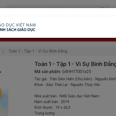
ã Xem
Ship COD Trên Toàn Quốc
Giao Hàng Từ 3 
8.738.2030: 0982689332
Toán 1 - Tập 1 - Vì Sự Bình Đẳng
Toán 1 - Tập 1 - Vì Sự Bình Đẳn
Mã sản phẩm:
G4HH1T001x25
Tác giả : Trần Diên Hiển (Chủ biên) - Nguyễn Đìn
Khuê - Đào Thái Lai - Nguyễn Thúy Vân
:
Nhà xuất bản : NXB Giáo dục Việt Nam
Năm xuất bản : 2019
Kích thước : 19 x 26,5
Trọng lượng :