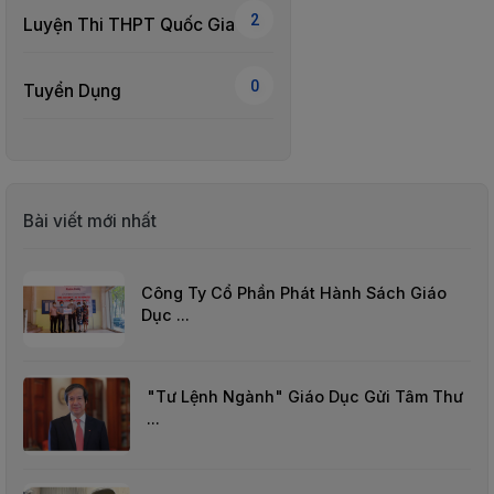
SÁCH
2
Luyện Thi THPT Quốc Gia
THIẾU
NHI
0
SÁCH
Tuyển Dụng
TIẾNG
VIỆT
SÁCH
NGOẠI
NGỮ
Bài viết mới nhất
VPP
-
Công Ty Cổ Phần Phát Hành Sách Giáo
ĐỒ
Dục ...
DÙNG
HỌC
SINH
"Tư Lệnh Ngành" Giáo Dục Gửi Tâm Thư
QUÀ
...
TẶNG
-
ĐỒ
CHƠI