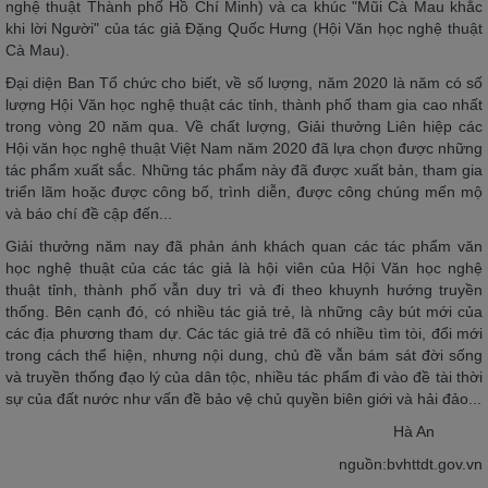
nghệ thuật Thành phố Hồ Chí Minh) và ca khúc "Mũi Cà Mau khắc
khi lời Người" của tác giả Đặng Quốc Hưng (Hội Văn học nghệ thuật
Cà Mau).
Đại diện Ban Tổ chức cho biết, về số lượng, năm 2020 là năm có số
lượng Hội Văn học nghệ thuật các tỉnh, thành phố tham gia cao nhất
trong vòng 20 năm qua. Về chất lượng, Giải thưởng Liên hiệp các
Hội văn học nghệ thuật Việt Nam năm 2020 đã lựa chọn được những
tác phẩm xuất sắc. Những tác phẩm này đã được xuất bản, tham gia
triển lãm hoặc được công bố, trình diễn, được công chúng mến mộ
và báo chí đề cập đến...
Giải thưởng năm nay đã phản ánh khách quan các tác phẩm văn
học nghệ thuật của các tác giả là hội viên của Hội Văn học nghệ
thuật tỉnh, thành phố vẫn duy trì và đi theo khuynh hướng truyền
thống. Bên cạnh đó, có nhiều tác giả trẻ, là những cây bút mới của
các địa phương tham dự. Các tác giả trẻ đã có nhiều tìm tòi, đổi mới
trong cách thể hiện, nhưng nội dung, chủ đề vẫn bám sát đời sống
và truyền thống đạo lý của dân tộc, nhiều tác phẩm đi vào đề tài thời
sự của đất nước như vấn đề bảo vệ chủ quyền biên giới và hải đảo...
Hà An
nguồn:bvhttdt.gov.vn