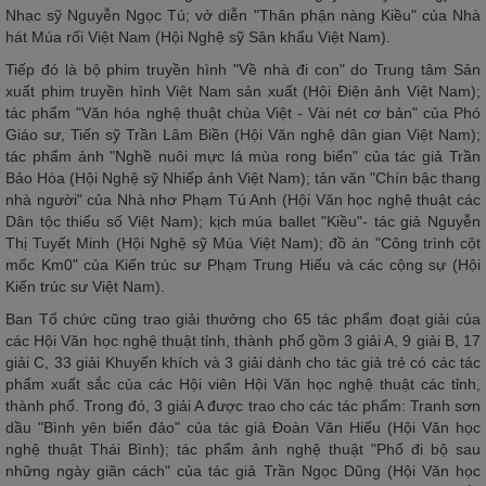
Nhạc sỹ Nguyễn Ngọc Tú; vở diễn "Thân phận nàng Kiều" của Nhà
hát Múa rối Việt Nam (Hội Nghệ sỹ Sân khấu Việt Nam).
Tiếp đó là bộ phim truyền hình "Về nhà đi con" do Trung tâm Sản
xuất phim truyền hình Việt Nam sản xuất (Hội Điện ảnh Việt Nam);
tác phẩm "Văn hóa nghệ thuật chùa Việt - Vài nét cơ bản" của Phó
Giáo sư, Tiến sỹ Trần Lâm Biền (Hội Văn nghệ dân gian Việt Nam);
tác phẩm ảnh "Nghề nuôi mực lá mùa rong biển" của tác giả Trần
Bảo Hòa (Hội Nghệ sỹ Nhiếp ảnh Việt Nam); tản văn "Chín bậc thang
nhà người" của Nhà nhơ Phạm Tú Anh (Hội Văn học nghệ thuật các
Dân tộc thiểu số Việt Nam); kịch múa ballet "Kiều"- tác giả Nguyễn
Thị Tuyết Minh (Hội Nghệ sỹ Múa Việt Nam); đồ án "Công trình cột
mốc Km0" của Kiến trúc sư Phạm Trung Hiếu và các cộng sự (Hội
Kiến trúc sư Việt Nam).
Ban Tổ chức cũng trao giải thưởng cho 65 tác phẩm đoạt giải của
các Hội Văn học nghệ thuật tỉnh, thành phố gồm 3 giải A, 9 giải B, 17
giải C, 33 giải Khuyến khích và 3 giải dành cho tác giả trẻ có các tác
phẩm xuất sắc của các Hội viên Hội Văn học nghệ thuật các tỉnh,
thành phố. Trong đó, 3 giải A được trao cho các tác phẩm: Tranh sơn
dầu "Bình yên biển đảo" của tác giả Đoàn Văn Hiếu (Hội Văn học
nghệ thuật Thái Bình); tác phẩm ảnh nghệ thuật "Phố đi bộ sau
những ngày giãn cách" của tác giả Trần Ngọc Dũng (Hội Văn học