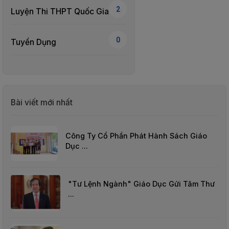
SÁCH
2
Luyện Thi THPT Quốc Gia
THIẾU
NHI
0
SÁCH
Tuyển Dụng
TIẾNG
VIỆT
SÁCH
NGOẠI
NGỮ
Bài viết mới nhất
VPP
-
Công Ty Cổ Phần Phát Hành Sách Giáo
ĐỒ
Dục ...
DÙNG
HỌC
SINH
"Tư Lệnh Ngành" Giáo Dục Gửi Tâm Thư
QUÀ
...
TẶNG
-
ĐỒ
CHƠI