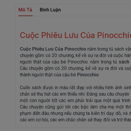
Mô Tả
Bình Luận
Cuộc Phiêu Lưu Của Pinocchi
Cuộc Phiêu Lưu Của Pinocchio
nằm trong tủ sách văn
chuyện gồm có 20 chương, kể về sự ra đời và cuộc hành
người thật của cậu bé Pinocchio. nằm trong tủ
sách 
Câu chuyện gồm có 20 chương, kể về sự ra đời và cuộc
thành người thật của cậu bé
Pinocchio
.
Cuốn sách được in màu rất đẹp với nhiều hình ảnh sinh
chắn sẽ thu hút các em thiếu nhi. Đằng sau câu chuyện l
một con người tốt các em phải trải qua một quá trình 
Câu chuyện cũng gửi tới các bậc làm cha mẹ một thôn
phạm đến đâu nhưng nếu chúng ta kiên trì dạy dỗ, và đ
các em cơ hội, các em chắc chắn sẽ thay đổi và trở th