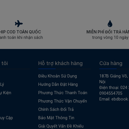
HIP COD TOÀN QUỐC
MIỄN PHÍ ĐỔI TRẢ H
anh toán khi nhận sách
trong vòng 10 ngày
 tôi
Hỗ trợ khách hàng
Cửa hàng
Điều Khoản Sử Dụng
187B Giảng Võ,
Nội
Lý
Hướng Dẫn Đặt Hàng
Điện thoại: 024
ự Kiện
Phương Thức Thanh Toán
0904554705
Email: ebdbook
Phương Thức Vận Chuyển
Chính Sách Đổi Trả
ruy Cập
Bảo Mật Thông Tin
Giải Quyết Vấn Đề Khiếu