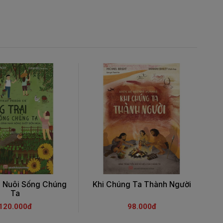
i Nuôi Sống Chúng
Khi Chúng Ta Thành Người
Ô
Ta
120.000đ
98.000đ