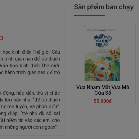
Sản phẩm bán chạy
o
 học kinh điển Thế giới. Câu
 trình gian nan để trở thành
văn học
kinh điển Thế giới.
 hành trình gian nan để trở
Vừa Nhắm Mắt Vừa Mở
 động, hấp dẫn, thú vị chắc
Cửa Sổ
à lời nhắn nhủ: “để trở thành
55.000đ
tự rèn luyện, và phấn đấu”.
g điệp: “trẻ nhỏ dù có sai
ặt niềm tin vào các em, cho
ành những người con ngoan”.