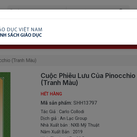
ã Xem
Ship COD Trên Toàn Quốc
Giao Hàng Từ 3 
8.738.2030: 0982689332
chio (Tranh Màu)
Cuộc Phiêu Lưu Của Pinocchio
(Tranh Màu)
HẾT HÀNG
Mã sản phẩm:
SHH13797
Tác Giả : Carlo Collodi
Dịch giả : An Lạc Group
Nhà Xuất bản : NXB Mỹ Thuật
Năm Xuất Bản : 2019