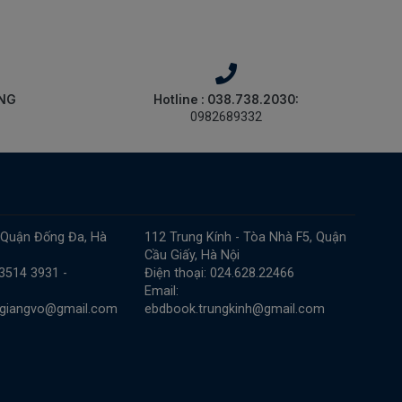
ÀNG
Hotline : 038.738.2030:
0982689332
 Quận Đống Đa, Hà
112 Trung Kính - Tòa Nhà F5, Quận
Cầu Giấy, Hà Nội
 3514 3931 -
Điện thoại: 024.628.22466
Email:
.giangvo@gmail.com
ebdbook.trungkinh@gmail.com