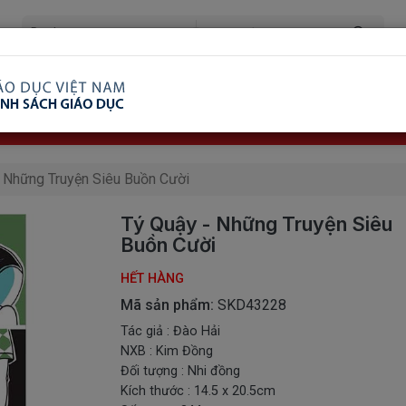
ã Xem
Ship COD Trên Toàn Quốc
Giao Hàng Từ 3 
8.738.2030: 0982689332
- Những Truyện Siêu Buồn Cười
Tý Quậy - Những Truyện Siêu
Buồn Cười
HẾT HÀNG
Mã sản phẩm:
SKD43228
Tác giả : Đào Hải
NXB : Kim Đồng
Đối tượng : Nhi đồng
Kích thước : 14.5 x 20.5cm