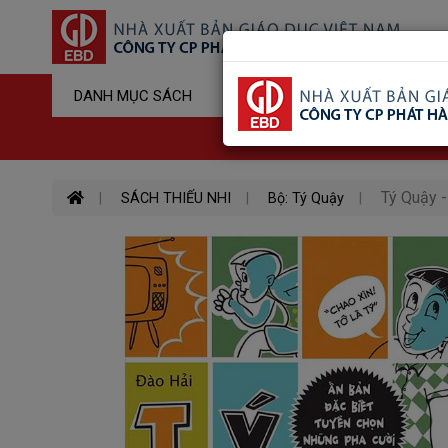
Sản Phẩm Đ
DANH MỤC SÁCH
Hotline : 03
Tý Quậy 
SÁCH THIẾU NHI
Bộ: Tý Quậy