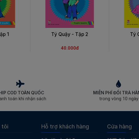
ập 1
Tý Quậy - Tập 2
Tý 
40.000đ
HIP COD TOÀN QUỐC
MIỄN PHÍ ĐỔI TRẢ H
anh toán khi nhận sách
trong vòng 10 ngày
 tôi
Hỗ trợ khách hàng
Cửa hàng