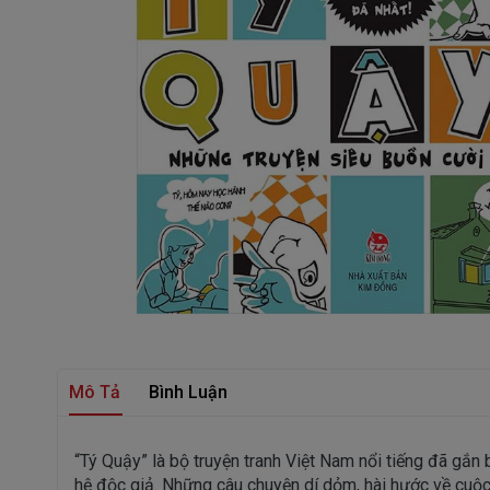
Mô Tả
Bình Luận
“Tý Quậy” là bộ truyện tranh Việt Nam nổi tiếng đã gắn b
hệ độc giả. Những câu chuyện dí dỏm, hài hước về cuộc