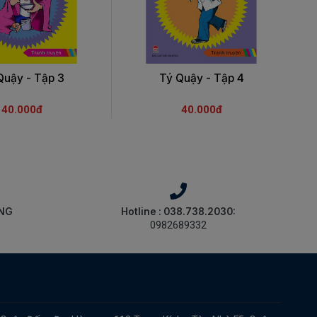
Quậy - Tập 3
Tý Quậy - Tập 4
40.000đ
40.000đ
ÀNG
Hotline : 038.738.2030:
0982689332