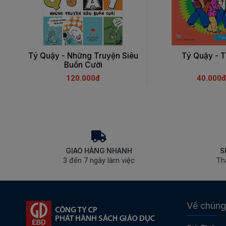
Tý Quậy - Những Truyện Siêu
Tý Quậy - T
Buồn Cười
120.000đ
40.000đ
GIAO HÀNG NHANH
S
3 đến 7 ngày làm việc
Th
Về chúng