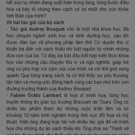
hết sức tự nhiên đang xuất hiện trong lòng, từng bước điều
hòa và bày tỏ chúng theo cách có lợi nhất cho sức khỏe
tinh thần của mình?
Về hai tác giả của bộ sách
-
Tác giả Audrey Bouquet
vốn là một nhà khoa học. Bà
học chuyên ngành sinh học và dinh dưỡng học, sau đó
được đào tạo về phương pháp tâm thể. Cơ duyên thú vị
khiến bà đến với sách thiếu nhi bắt nguồn từ chính những
đứa con của bà. Từ đây, bà bắt đầu kết hợp kiến thức khoa
học vào những câu chuyện thú vị và ngộ nghĩnh, giúp trẻ
ứng xử phù hợp với cảm xúc của mình và với thế giới xung
quanh. Qua từng trang sách, ta có thể thấy sự yêu thương,
tận tâm và mong ước đồng hành cùng các bạn nhỏ trên con
đường trưởng thành của Audrey Bouquet.
-
Fabien Öckto Lambert
là họa sĩ minh họa, từng học
truyền thông thị giác tại trường Brassart de Tours. Ông có
nhiều tác phẩm tham dự những cuộc triển lãm và có
khoảng 10 năm kinh nghiệm trong lĩnh vực đồ họa và mỹ
thuật. Hiện ông đang hợp tác với nhiều tác giả để vẽ minh
họa cho những dự án sách thiếu nhi. Ông chia sẻ: “Tranh vẽ