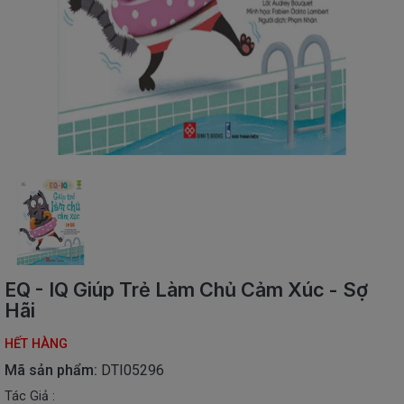
SÁCH
THIẾU
NHI
SÁCH
TIẾNG
VIỆT
SÁCH
NGOẠI
NGỮ
VPP
-
ĐỒ
DÙNG
HỌC
EQ - IQ Giúp Trẻ Làm Chủ Cảm Xúc - Sợ
SINH
Hãi
QUÀ
HẾT HÀNG
TẶNG
-
Mã sản phẩm:
DTI05296
ĐỒ
Tác Giả :
CHƠI