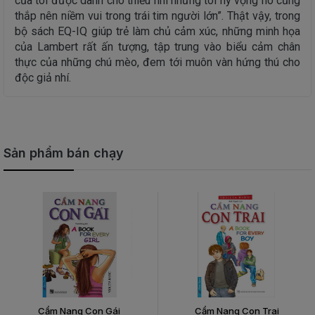
của tôi được dành cho thiếu nhi nhưng tôi hy vọng nó cũng
thắp nên niềm vui trong trái tim người lớn”. Thật vậy, trong
bộ sách EQ-IQ giúp trẻ làm chủ cảm xúc, những minh họa
của Lambert rất ấn tượng, tập trung vào biểu cảm chân
thực của những chú mèo, đem tới muôn vàn hứng thú cho
độc giả nhí.
Sản phẩm bán chạy
Cẩm Nang Con Gái
Cẩm Nang Con Trai