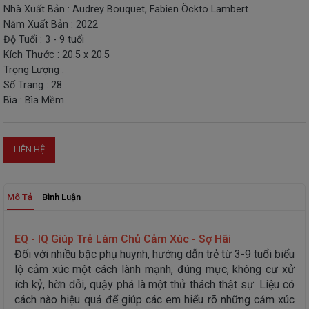
Nhà Xuất Bản : Audrey Bouquet, Fabien Öckto Lambert
THIẾT
Năm Xuất Bản : 2022
BỊ
Độ Tuổi : 3 - 9 tuổi
-
Kích Thước : 20.5 x 20.5
STEM
Trọng Lượng :
Số Trang : 28
Bìa : Bìa Mềm
LIÊN HỆ
Mô Tả
Bình Luận
EQ - IQ Giúp Trẻ Làm Chủ Cảm Xúc - Sợ Hãi
Đối với nhiều bậc phụ huynh, hướng dẫn trẻ từ 3-9 tuổi biểu
lộ cảm xúc một cách lành mạnh, đúng mực, không cư xử
ích kỷ, hờn dỗi, quậy phá là một thử thách thật sự. Liệu có
cách nào hiệu quả để giúp các em hiểu rõ những cảm xúc