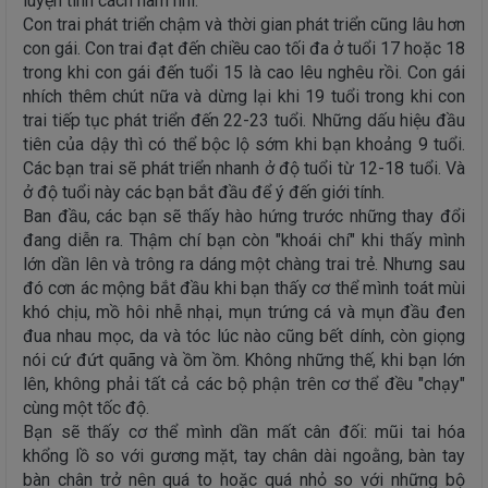
luyện tính cách nam nhi.
Con trai phát triển chậm và thời gian phát triển cũng lâu hơn
con gái. Con trai đạt đến chiều cao tối đa ở tuổi 17 hoặc 18
trong khi con gái đến tuổi 15 là cao lêu nghêu rồi. Con gái
nhích thêm chút nữa và dừng lại khi 19 tuổi trong khi con
trai tiếp tục phát triển đến 22-23 tuổi. Những dấu hiệu đầu
tiên của dậy thì có thể bộc lộ sớm khi bạn khoảng 9 tuổi.
Các bạn trai sẽ phát triển nhanh ở độ tuổi từ 12-18 tuổi. Và
ở độ tuổi này các bạn bắt đầu để ý đến giới tính.
Ban đầu, các bạn sẽ thấy hào hứng trước những thay đổi
đang diễn ra. Thậm chí bạn còn "khoái chí" khi thấy mình
lớn dần lên và trông ra dáng một chàng trai trẻ. Nhưng sau
đó cơn ác mộng bắt đầu khi bạn thấy cơ thể mình toát mùi
khó chịu, mồ hôi nhễ nhại, mụn trứng cá và mụn đầu đen
đua nhau mọc, da và tóc lúc nào cũng bết dính, còn giọng
nói cứ đứt quãng và ồm ồm. Không những thế, khi bạn lớn
lên, không phải tất cả các bộ phận trên cơ thể đều "chạy"
cùng một tốc độ.
Bạn sẽ thấy cơ thể mình dần mất cân đối: mũi tai hóa
khổng lồ so với gương mặt, tay chân dài ngoằng, bàn tay
bàn chân trở nên quá to hoặc quá nhỏ so với những bộ