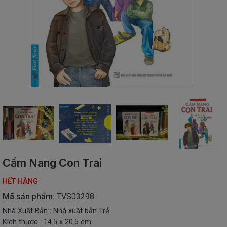
SÁCH
THIẾU
NHI
SÁCH
TIẾNG
VIỆT
SÁCH
NGOẠI
NGỮ
VPP
-
ĐỒ
DÙNG
HỌC
Cẩm Nang Con Trai
SINH
HẾT HÀNG
QUÀ
TẶNG
Mã sản phẩm:
TVS03298
-
Nhà Xuất Bản : Nhà xuất bản Trẻ
ĐỒ
Kích thước : 14.5 x 20.5 cm
CHƠI