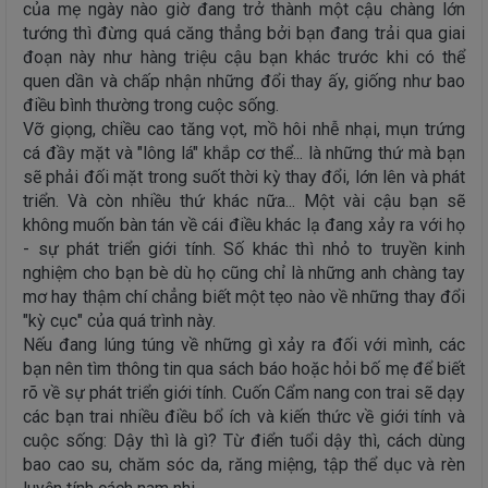
của mẹ ngày nào giờ đang trở thành một cậu chàng lớn
tướng thì đừng quá căng thẳng bởi bạn đang trải qua giai
đoạn này như hàng triệu cậu bạn khác trước khi có thể
quen dần và chấp nhận những đổi thay ấy, giống như bao
điều bình thường trong cuộc sống.
Vỡ giọng, chiều cao tăng vọt, mồ hôi nhễ nhại, mụn trứng
cá đầy mặt và "lông lá" khắp cơ thể... là những thứ mà bạn
sẽ phải đối mặt trong suốt thời kỳ thay đổi, lớn lên và phát
triển. Và còn nhiều thứ khác nữa... Một vài cậu bạn sẽ
không muốn bàn tán về cái điều khác lạ đang xảy ra với họ
- sự phát triển giới tính. Số khác thì nhỏ to truyền kinh
nghiệm cho bạn bè dù họ cũng chỉ là những anh chàng tay
mơ hay thậm chí chẳng biết một tẹo nào về những thay đổi
"kỳ cục" của quá trình này.
Nếu đang lúng túng về những gì xảy ra đối với mình, các
bạn nên tìm thông tin qua sách báo hoặc hỏi bố mẹ để biết
rõ về sự phát triển giới tính. Cuốn Cẩm nang con trai sẽ dạy
các bạn trai nhiều điều bổ ích và kiến thức về giới tính và
cuộc sống: Dậy thì là gì? Từ điển tuổi dậy thì, cách dùng
bao cao su, chăm sóc da, răng miệng, tập thể dục và rèn