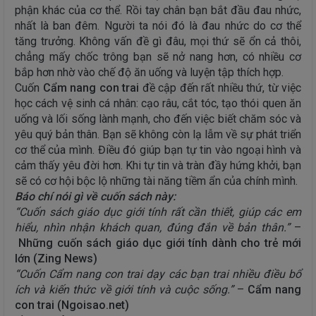
phận khác của cơ thể. Rồi tay chân bạn bắt đầu đau nhức,
nhất là ban đêm. Người ta nói đó là đau nhức do cơ thể
tăng trưởng. Không vấn đề gì đâu, mọi thứ sẽ ổn cả thôi,
chẳng mấy chốc trông bạn sẽ nở nang hơn, có nhiều cơ
bắp hơn nhờ vào chế độ ăn uống và luyện tập thích hợp.
Cuốn
Cẩm nang con trai
đề cập đến rất nhiều thứ, từ việc
học cách vệ sinh cá nhân: cạo râu, cắt tóc, tạo thói quen ăn
uống và lối sống lành mạnh, cho đến việc biết chăm sóc và
yêu quý bản thân. Bạn sẽ không còn lạ lẫm về sự phát triển
cơ thể của mình. Điều đó giúp bạn tự tin vào ngoại hình và
cảm thấy yêu đời hơn. Khi tự tin và tràn đầy hứng khởi, bạn
sẽ có cơ hội bộc lộ những tài năng tiềm ẩn của chính mình.
Báo chí nói gì về cuốn sách này:
“Cuốn sách giáo dục giới tính rất cần thiết, giúp các em
hiểu, nhìn nhận khách quan, đúng đắn về bản thân.”
–
Những cuốn sách giáo dục giới tính dành cho trẻ mới
lớn
(Zing News)
“Cuốn Cẩm nang con trai dạy các bạn trai nhiều điều bổ
ích và kiến thức về giới tính và cuộc sống.”
–
Cẩm nang
con trai (Ngoisao.net)