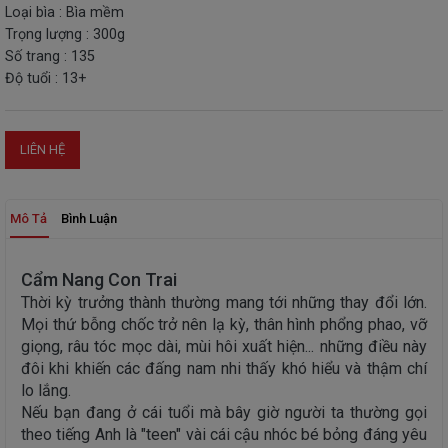
Loại bìa : Bìa mềm
THIẾT
Trọng lượng : 300g
BỊ
Số trang : 135
-
Độ tuổi : 13+
STEM
LIÊN HỆ
Mô Tả
Bình Luận
Cẩm Nang Con Trai
Thời kỳ trưởng thành thường mang tới những thay đổi lớn.
Mọi thứ bỗng chốc trở nên lạ kỳ, thân hình phổng phao, vỡ
giọng, râu tóc mọc dài, mùi hôi xuất hiện... những điều này
đôi khi khiến các đấng nam nhi thấy khó hiểu và thậm chí
lo lắng.
Nếu bạn đang ở cái tuổi mà bây giờ người ta thường gọi
theo tiếng Anh là "teen" vài cái cậu nhóc bé bỏng đáng yêu