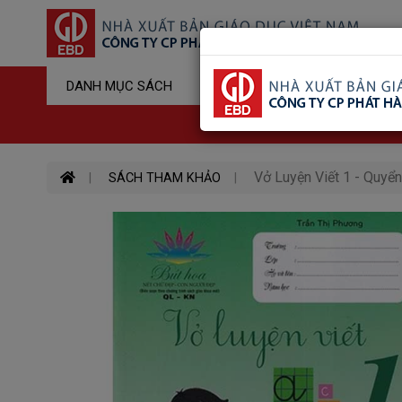
Sản Phẩm Đ
DANH MỤC SÁCH
Hotline : 03
Vở Luyện Viết 1 - Quyển
SÁCH THAM KHẢO