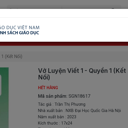
ã Xem
Ship COD Trên Toàn Quốc
Giao Hàng Từ 3 
8.738.2030: 0982689332
 1 (Kết Nối)
Vở Luyện Viết 1 - Quyển 1 (Kết
Nối)
HẾT HÀNG
Mã sản phẩm:
SGN18617
Tác giả : Trần Thị Phương
Nhà xuất bản : NXB Đại Học Quốc Gia Hà Nội
Năm xuất bản : 2023
Kích thước : 17x24