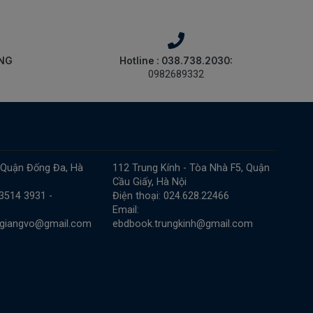
ÀNG
Hotline : 038.738.2030:
0982689332
 Quận Đống Đa, Hà
112 Trung Kính - Tòa Nhà F5, Quận
Cầu Giấy, Hà Nội
 3514 3931 -
Điện thoại: 024.628.22466
Email:
.giangvo@gmail.com
ebdbook.trungkinh@gmail.com