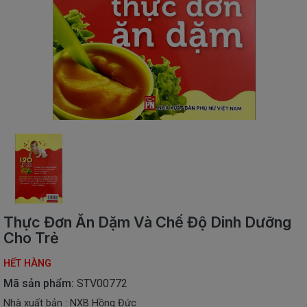
SÁCH
THIẾU
NHI
SÁCH
TIẾNG
VIỆT
SÁCH
NGOẠI
NGỮ
VPP
-
ĐỒ
DÙNG
HỌC
Thực Đơn Ăn Dặm Và Chế Độ Dinh Dưỡng
SINH
Cho Trẻ
QUÀ
TẶNG
HẾT HÀNG
-
Mã sản phẩm:
STV00772
ĐỒ
Nhà xuất bản : NXB Hồng Đức
CHƠI