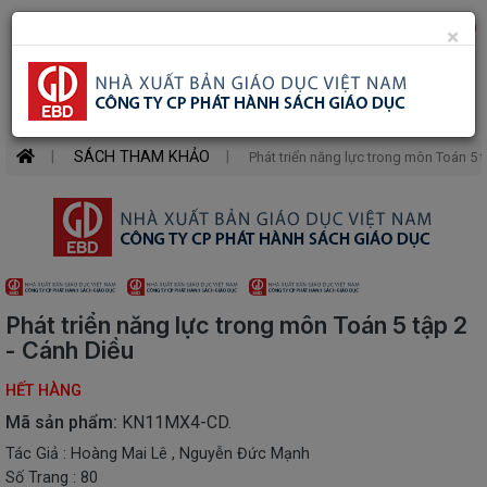
Danh
0
×
Toggle
mục
mobile
Search
SÁCH
MỚI
menu
SÁCH THAM KHẢO
Phát triển năng lực trong môn Toán 5 t
SÁCH
GIÁO
KHOA
SÁCH
GIÁO
VIÊN
Phát triển năng lực trong môn Toán 5 tập 2
SÁCH
- Cánh Diều
THAM
KHẢO
HẾT HÀNG
SÁCH
Mã sản phẩm:
KN11MX4-CD.
MẦM
Tác Giả : Hoàng Mai Lê , Nguyễn Đức Mạnh
NON
Số Trang : 80