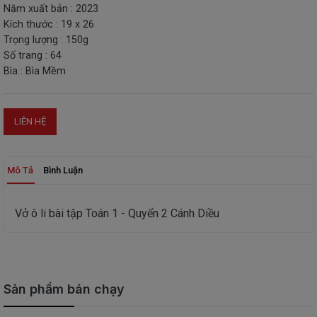
Năm xuất bản : 2023
THIẾT
Kích thước : 19 x 26
BỊ
Trọng lượng : 150g
-
Số trang : 64
STEM
Bìa : Bìa Mềm
LIÊN HỆ
Mô Tả
Bình Luận
Vở ô li bài tập Toán 1 - Quyển 2 Cánh Diều
Sản phẩm bán chạy