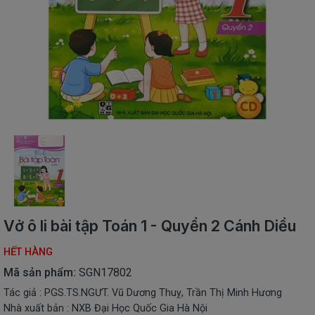
SÁCH
THIẾU
NHI
SÁCH
TIẾNG
VIỆT
SÁCH
NGOẠI
NGỮ
VPP
-
ĐỒ
DÙNG
HỌC
Vở ô li bài tập Toán 1 - Quyển 2 Cánh Diều
SINH
HẾT HÀNG
QUÀ
TẶNG
Mã sản phẩm:
SGN17802
-
Tác giả : PGS.TS.NGƯT. Vũ Dương Thuỵ, Trần Thị Minh Hương
ĐỒ
Nhà xuất bản : NXB Đại Học Quốc Gia Hà Nội
CHƠI