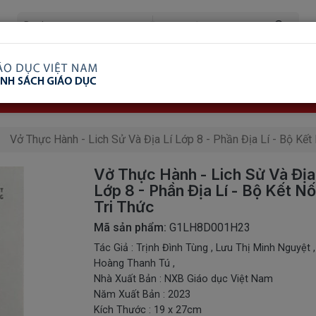
ã Xem
Ship COD Trên Toàn Quốc
Giao Hàng Từ 3 
8.738.2030: 0982689332
Vở Thực Hành - Lich Sử Và Địa Lí Lớp 8 - Phần Địa Lí - Bộ Kết 
Vở Thực Hành - Lich Sử Và Địa
Lớp 8 - Phần Địa Lí - Bộ Kết Nố
Tri Thức
Mã sản phẩm:
G1LH8D001H23
Tác Giả : Trịnh Đình Tùng , Lưu Thị Minh Nguyệt ,
Hoàng Thanh Tú ,
Nhà Xuất Bản : NXB Giáo dục Việt Nam
Năm Xuất Bản : 2023
Kích Thước : 19 x 27cm