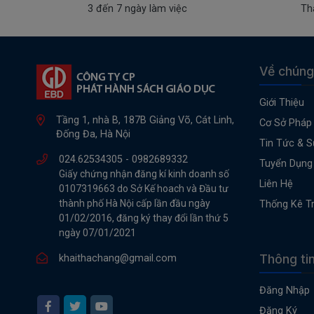
3 đến 7 ngày làm việc
Th
Về chúng
Giới Thiệu
Tầng 1, nhà B, 187B Giảng Võ, Cát Linh,
Cơ Sở Pháp 
Đống Đa, Hà Nội
Tin Tức & S
024.62534305 -
0982689332
Tuyển Dụng
Giấy chứng nhận đăng kí kinh doanh số
Liên Hệ
0107319663 do Sở Kế hoach và Đầu tư
thành phố Hà Nội cấp lần đầu ngày
Thống Kê T
01/02/2016, đăng ký thay đổi lần thứ 5
ngày 07/01/2021
Thông ti
khaithachang@gmail.com
Đăng Nhập
Đăng Ký