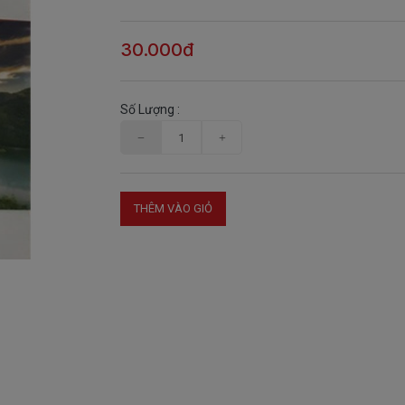
30.000đ
Số Lượng :
THÊM VÀO GIỎ