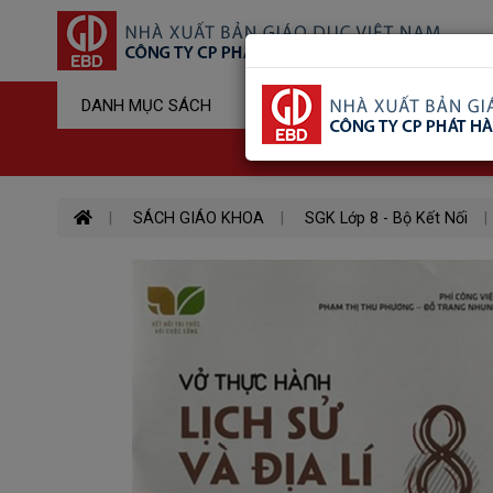
Sản Phẩm Đ
DANH MỤC SÁCH
Hotline : 03
SÁCH GIÁO KHOA
SGK Lớp 8 - Bộ Kết Nối