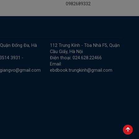
0982689332
 Quận Đống Đa, Hà
112 Trung Kính - Tòa Nhà F5, Quận
Cầu Giấy, Hà Nội
 3514 3931 -
Điện thoại: 024.628.22466
Email:
.giangvo@gmail.com
ebdbook.trungkinh@gmail.com