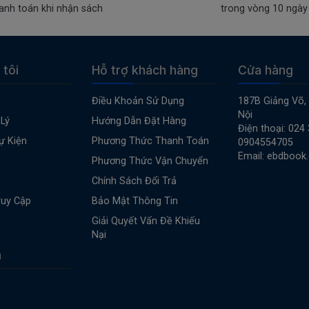
anh toán khi nhận sách
trong vòng 10 ngày
 tôi
Hỗ trợ khách hàng
Cửa hàng
Điều Khoản Sử Dụng
187B Giảng Võ,
Nội
Lý
Hướng Dẫn Đặt Hàng
Điện thoại: 024
ự Kiện
Phương Thức Thanh Toán
0904554705
Email: ebdbook
Phương Thức Vận Chuyển
Chính Sách Đổi Trả
ruy Cập
Bảo Mật Thông Tin
Giải Quyết Vấn Đề Khiếu
Nại
n