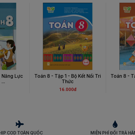
n Năng Lực
Toán 8 - Tập 1 - Bộ Kết Nối Tri
Toán 8 - Tậ
...
Thức
16.000đ
HIP COD TOÀN QUỐC
MIỄN PHÍ ĐỔI TRẢ H